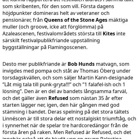
som skribenten, för den som vill. Första dagens
höjdpunkter domineras helt av veteraner och
pensionärer, från
Queens of the Stone Ages
mäktiga
muller (och groove, icke att förglömma) på
Azaleascenen, festivalområdets största till
Kites
inte
särskilt festivalpublikfriande uppställning
byggställningar på Flamingoscenen.
Desto mer publikfriande är
Bob Hunds
matvagn, som
invigdes med pompa och ståt av Thomas Öberg under
torsdagskvällen, och som säljer Martin Kann-designade
”Låt mig tala till punk-gryta!!!” och ”1 falafel-ish och 1
lösning”. Den är en del av bandets långsamma farväl,
och det gäller även
Refused
som nästan 35 år efter
starten lägger ner, igen, den här gången med god
stämning i bandet. Deras spelning på det stora tältets
Linnéscen är till stora delar ett nostalgiskt triumftåg, och
i synnerhet när de spelar tre hardcoredängor från de
första åren på raken. Men Refused är Refused, och det
innebär också att de bjudit upp en grupp Palestina-