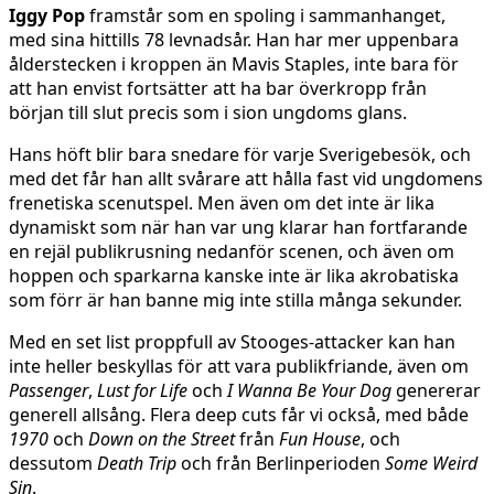
Iggy Pop
framstår som en spoling i sammanhanget,
med sina hittills 78 levnadsår. Han har mer uppenbara
ålderstecken i kroppen än Mavis Staples, inte bara för
att han envist fortsätter att ha bar överkropp från
början till slut precis som i sion ungdoms glans.
Hans höft blir bara snedare för varje Sverigebesök, och
med det får han allt svårare att hålla fast vid ungdomens
frenetiska scenutspel. Men även om det inte är lika
dynamiskt som när han var ung klarar han fortfarande
en rejäl publikrusning nedanför scenen, och även om
hoppen och sparkarna kanske inte är lika akrobatiska
som förr är han banne mig inte stilla många sekunder.
Med en set list proppfull av Stooges-attacker kan han
inte heller beskyllas för att vara publikfriande, även om
Passenger
,
Lust for Life
och
I Wanna Be Your Dog
genererar
generell allsång. Flera deep cuts får vi också, med både
1970
och
Down on the Street
från
Fun House
, och
dessutom
Death Trip
och från Berlinperioden
Some Weird
Sin
.