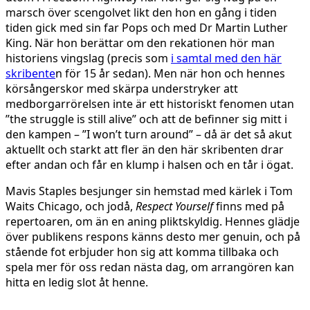
marsch över scengolvet likt den hon en gång i tiden
tiden gick med sin far Pops och med Dr Martin Luther
King. När hon berättar om den rekationen hör man
historiens vingslag (precis som
i samtal med den här
skribente
n för 15 år sedan). Men när hon och hennes
körsångerskor med skärpa understryker att
medborgarrörelsen inte är ett historiskt fenomen utan
”the struggle is still alive” och att de befinner sig mitt i
den kampen – ”I won’t turn around” – då är det så akut
aktuellt och starkt att fler än den här skribenten drar
efter andan och får en klump i halsen och en tår i ögat.
Mavis Staples besjunger sin hemstad med kärlek i Tom
Waits Chicago, och jodå,
Respect Yourself
finns med på
repertoaren, om än en aning pliktskyldig. Hennes glädje
över publikens respons känns desto mer genuin, och på
stående fot erbjuder hon sig att komma tillbaka och
spela mer för oss redan nästa dag, om arrangören kan
hitta en ledig slot åt henne.