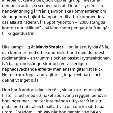
demonstranter på scenen, och att Dennis Lyxsén i en
handvändning går från självironiska kommentarer om
sin ungdoms bojkottkampanjer till att rekommendera
oss alla att radera våra Spotifykonton – ”2000 stängda
konton gör skillnad” – så länge som pengar därifrån går
till krigsindustrin.
Lika kampvillig är
Mavis Staples
. Hon är just fyllda 86 år,
och kommer med ett ekonomiskt band med det mest
rudimentära – en trummis och en basist i rytmsektionen,
två bakgrundssångerskor och en visserligen
häpnadsväckande effektiv men ensam gitarrist i Rick
Holmstrom. Inget andragitarist, inga keyboards och
definitivt inget blås.
Hon har å andra sidan sin röst, sin auktoritet och sin
historia, och med ett naket soulsväng i ryggen behöver
hon inget mer. Hon tar inte många utflykter från sitt
plats med notställ och pall att vila och dricka sitt te på,
utom i Freedom Highway när hon ger sig iväg på en