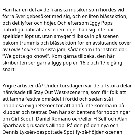
Han har en del av de franska musiker som hördes vid
förra Sverigebesöket med sig, och en liten blåssektion,
och det lyfter och höjer, Och eftersom Iggy Pops
naturliga habitat är scenen nöjer han sig inte när
speltiden löpt ut, utan smyger tillbaka in på scenen
bakom trummis och blåssektion för en avslutande cover
av
Louie Louie
som sista jam, sådär som i fornstora dar.
”We gotta go know!”. Kom gärna tillbaka, den här
skribenten ser gärna Iggy pop en 16:e och 17:e gång
snart!
Yngre artister då? Under torsdagen var de till stora delar
hänvisade till Stay Out West-scenerna, som får folk att
att lämna festivalområdet i förtid och sedan stå i
hopplösa evighetsköer för att ändå inte komma in på
klubbar och teatrar. Den här skribentens förhoppningar
om Girl Scout, Daniel Romano och/eller H Self och Alan
Sparhawk grusades allihop. På den på den nya och
Dennis Lyxsén-bespottade Spotify-på-höjden-scenen