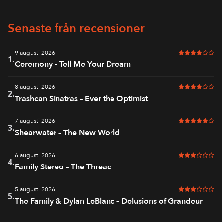
Senaste från recensioner
9 augusti 2026
4 av 6 i bet
1.
Ceremony – Tell Me Your Dream
8 augusti 2026
4 av 6 i bet
2.
Trashcan Sinatras – Ever the Optimist
7 augusti 2026
5 av 6 i bet
3.
Shearwater – The New World
6 augusti 2026
3 av 6 i bet
4.
Family Stereo – The Thread
5 augusti 2026
3 av 6 i bet
5.
The Family & Dylan LeBlanc – Delusions of Grandeur