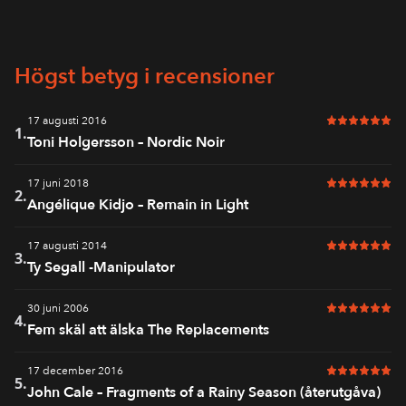
Högst betyg i recensioner
17 augusti 2016
6 av 6 i bet
1.
Toni Holgersson – Nordic Noir
17 juni 2018
6 av 6 i bet
2.
Angélique Kidjo – Remain in Light
17 augusti 2014
6 av 6 i bet
3.
Ty Segall -Manipulator
30 juni 2006
6 av 6 i bet
4.
Fem skäl att älska The Replacements
17 december 2016
6 av 6 i bet
5.
John Cale – Fragments of a Rainy Season (återutgåva)