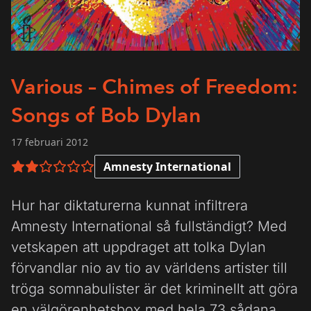
Various – Chimes of Freedom:
Songs of Bob Dylan
17 februari 2012
Amnesty International
2 av 6 i betyg
Hur har diktaturerna kunnat infiltrera
Amnesty International så fullständigt? Med
vetskapen att uppdraget att tolka Dylan
förvandlar nio av tio av världens artister till
tröga somnabulister är det kriminellt att göra
en välgörenhetsbox med hela 73 sådana