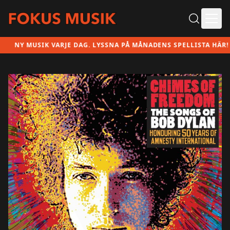
Ope
NY MUSIK VARJE DAG. LYSSNA PÅ MÅNADENS SPELLISTA HÄR!