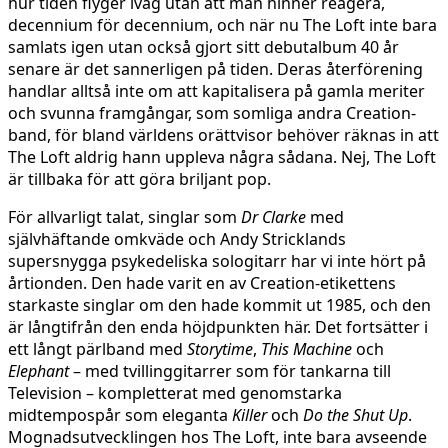
hur tiden flyger iväg utan att man hinner reagera,
decennium för decennium, och när nu The Loft inte bara
samlats igen utan också gjort sitt debutalbum 40 år
senare är det sannerligen på tiden. Deras återförening
handlar alltså inte om att kapitalisera på gamla meriter
och svunna framgångar, som somliga andra Creation-
band, för bland världens orättvisor behöver räknas in att
The Loft aldrig hann uppleva några sådana. Nej, The Loft
är tillbaka för att göra briljant pop.
För allvarligt talat, singlar som
Dr Clarke
med
självhäftande omkväde och Andy Stricklands
supersnygga psykedeliska sologitarr har vi inte hört på
årtionden. Den hade varit en av Creation-etikettens
starkaste singlar om den hade kommit ut 1985, och den
är långtifrån den enda höjdpunkten här. Det fortsätter i
ett långt pärlband med
Storytime
,
This Machine
och
Elephant
– med tvillinggitarrer som för tankarna till
Television – kompletterat med genomstarka
midtempospår som eleganta
Killer
och
Do the Shut Up
.
Mognadsutvecklingen hos The Loft, inte bara avseende