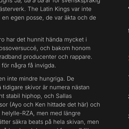
Pughs
Ja, dä ä dä
är för svenskspråkig
ästerverk. The Latin Kings var inte
h en egen posse, de var äkta och de
aro har det hunnit hända mycket i
 crossoversuccé, och bakom honom
 radband producenter och rappare.
för några få invigda.
men inte mindre hungriga. De
tidigare skivor är numera nästan
t stabil hiphop, och Sallas
or (Ayo och Ken hittade det här) och
k helylle-RZA, men med längre
ätter säkra beats på hela skivan, men