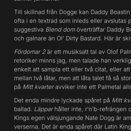
Till skillnad från Dogge kan Daddy Boastin 
ofta i en textrad som inleds eller avsluta
suggestiva
Blend dom
överträffar Daddy Bo
och galnare än Ol’ Dirty Bastard. Här är skiv
Fördomar 2
är ett musiksatt tal av Olof Pa
retoriker minns jag, men talade han verklig
enkelt att sampla ett eller två citat, eller at
mellan två låtar, men att låta talet få så s
på
Mitt kvarter
avviker inte ett Palmetal all
Det enda mindre lyckade spåret på
Mitt kv
ballad.
Läppar
håller inte, r’n’b-refrängen
Kings egen välsjungande Nate Dogg är am
verserna. Det är enda spåret där Latin Kin