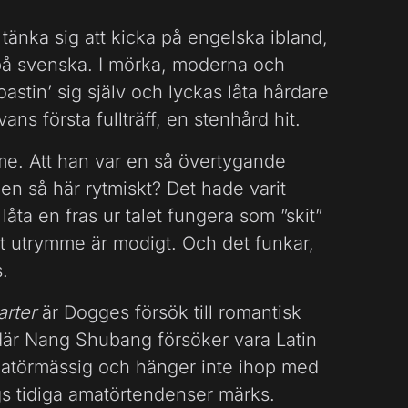
tänka sig att kicka på engelska ibland,
s på svenska. I mörka, moderna och
astin’ sig själv och lyckas låta hårdare
ans första fullträff, en stenhård hit.
lme. Att han var en så övertygande
en så här rytmiskt? Det hade varit
t låta en fras ur talet fungera som ”skit”
tort utrymme är modigt. Och det funkar,
s.
arter
är Dogges försök till romantisk
 där Nang Shubang försöker vara Latin
atörmässig och hänger inte ihop med
gs tidiga amatörtendenser märks.