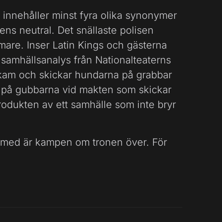
 innehåller minst fyra olika synonymer
 ens neutral. Det snällaste polisen
mmare. Inser Latin Kings och gästerna
s samhällsanalys från Nationalteaterns
n kam och skickar hundarna på grabbar
r på gubbarna vid makten som skickar
 produkten av ett samhälle som inte bryr
ärmed är kampen om tronen över. För