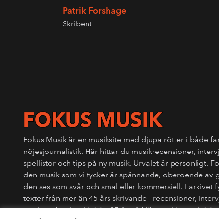
Patrik Forshage
Skribent
Fokus Musik är en musiksite med djupa rötter i både fa
nöjesjournalistik. Här hittar du musikrecensioner, interv
spellistor och tips på ny musik. Urvalet är personligt. 
den musik som vi tycker är spännande, oberoende av 
den ses som svår och smal eller kommersiell. I arkivet 
texter från mer än 45 års skrivande - recensioner, interv
punkens fanzinetid, från 25 år på Nöjesguiden och fr