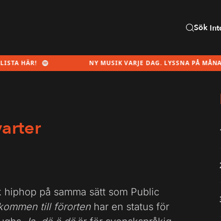
Sök
Int
ÄR!
NY MUSIK VARJE DAG. LYSSNA PÅ MÅNADENS SP
varter
sk hiphop på samma sätt som Public
kommen till förorten
har en status för