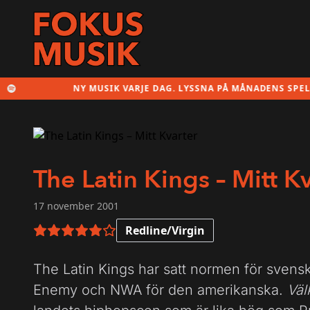
NY MUSIK VARJE DAG. LYSSNA PÅ MÅNADENS SPELLISTA H
The Latin Kings – Mitt K
17 november 2001
Redline/Virgin
5 av 6 i betyg
The Latin Kings har satt normen för sven
Enemy och NWA för den amerikanska.
Väl