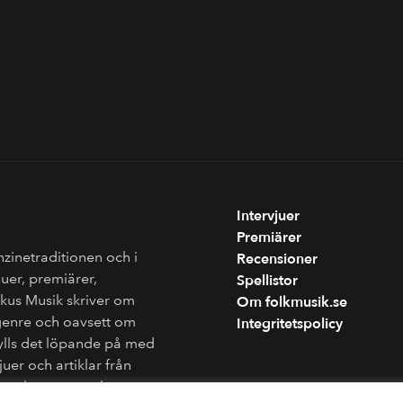
Intervjuer
Premiärer
nzinetraditionen och i
Recensioner
juer, premiärer,
Spellistor
Fokus Musik skriver om
Om folkmusik.se
genre och oavsett om
Integritetspolicy
fylls det löpande på med
juer och artiklar från
ån andra sammanhang.