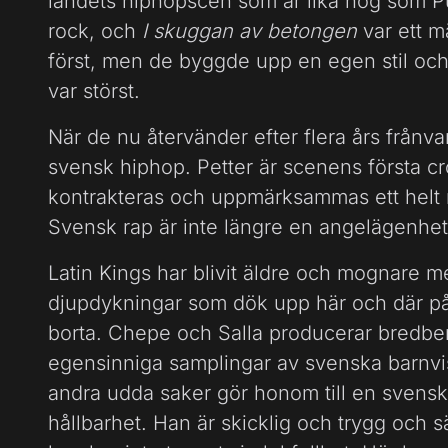
landets hiphopscen som är lika hög som 
rock, och
I skuggan av betongen
var ett m
först, men de byggde upp en egen stil oc
var störst.
När de nu återvänder efter flera års frånv
svensk hiphop. Petter är scenens första
kontrakteras och uppmärksammas ett helt
Svensk rap är inte längre en angelägenhet 
Latin Kings har blivit äldre och mognare 
djupdykningar som dök upp här och där på 
borta. Chepe och Salla producerar bredben
egensinniga samplingar av svenska barnvis
andra udda saker gör honom till en svens
hållbarhet. Han är skicklig och trygg och s