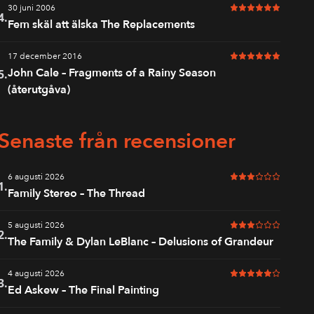
30 juni 2006
6 av 6 i betyg
4.
Fem skäl att älska The Replacements
17 december 2016
6 av 6 i betyg
John Cale – Fragments of a Rainy Season
5.
(återutgåva)
Senaste från recensioner
6 augusti 2026
3 av 6 i betyg
1.
Family Stereo – The Thread
5 augusti 2026
3 av 6 i betyg
2.
The Family & Dylan LeBlanc – Delusions of Grandeur
4 augusti 2026
5 av 6 i betyg
3.
Ed Askew – The Final Painting