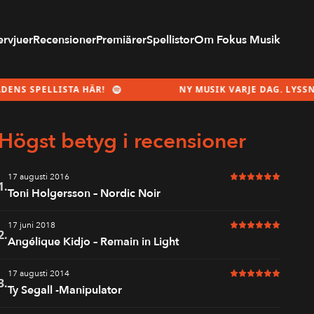
ervjuer
Recensioner
Premiärer
Spellistor
Om Fokus Musik
ELLISTA HÄR!
NY MUSIK VARJE DAG. LYSSNA PÅ M
Högst betyg i recensioner
17 augusti 2016
6 av 6 i betyg
1.
Toni Holgersson – Nordic Noir
17 juni 2018
6 av 6 i betyg
2.
Angélique Kidjo – Remain in Light
17 augusti 2014
6 av 6 i betyg
3.
Ty Segall -Manipulator