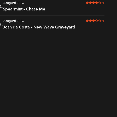
3 augusti 2026
4 av 6 i betyg
4.
Spearmint – Chase Me
2 augusti 2026
3 av 6 i betyg
5.
Josh da Costa – New Wave Graveyard