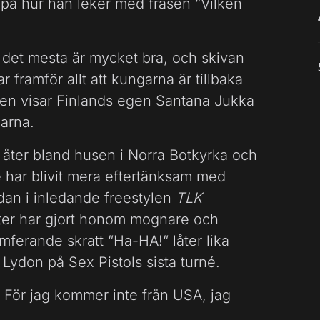
a på hur han leker med frasen ”Vilken
det mesta är mycket bra, och skivan
 framför allt att kungarna är tillbaka
llåten visar Finlands egen Santana Jukka
arna.
åter bland husen i Norra Botkyrka och
e har blivit mera eftertänksam med
dan i inledande freestylen
TLK
ter har gjort honom mognare och
ferande skratt ”Ha-HA!” låter lika
 Lydon på Sex Pistols sista turné.
 För jag kommer inte från USA, jag