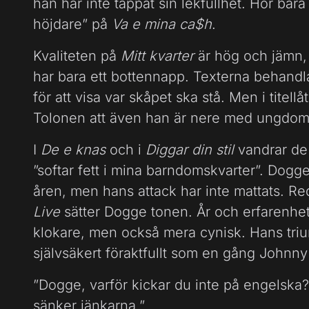
han har inte tappat sin lekfullhet. Hör bar
höjdare” på
Va e mina ca$h
.
Kvaliteten på
Mitt kvarter
är hög och jämn, 
har bara ett bottennapp. Texterna behandlar
för att visa var skåpet ska stå. Men i tite
Tolonen att även han är nere med ungdom
I
De e knas
och i
Diggar din stil
vandrar de 
”softar fett i mina barndomskvarter”. Dogg
åren, men hans attack har inte mattats. Re
Live
sätter Dogge tonen. År och erfarenhe
klokare, men också mera cynisk. Hans trium
självsäkert föraktfullt som en gång Johnny
”Dogge, varför kickar du inte på engelska?
sänker jänkarna.”