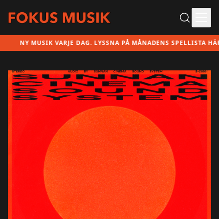
Ope
NY MUSIK VARJE DAG. LYSSNA PÅ MÅNADENS SPELLISTA HÄR!