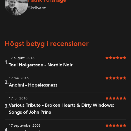
Patrik Forshage
Skribent
Högst betyg i recensioner
17 augusti 2016
6 av 6 i bet
1.
Toni Holgersson – Nordic Noir
17 maj 2016
6 av 6 i bet
2.
Anohni – Hopelessness
17 juli 2010
6 av 6 i bet
Various Tribute – Broken Hearts & Dirty Windows:
3.
Songs of John Prine
17 september 2008
6 av 6 i bet
4.