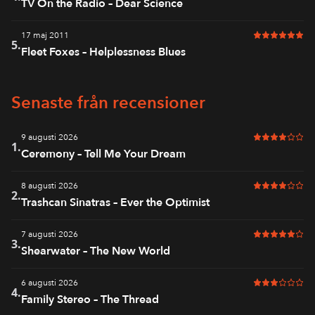
TV On the Radio – Dear Science
17 maj 2011
6 av 6 i bet
5.
Fleet Foxes – Helplessness Blues
Senaste från recensioner
9 augusti 2026
4 av 6 i bet
1.
Ceremony – Tell Me Your Dream
8 augusti 2026
4 av 6 i bet
2.
Trashcan Sinatras – Ever the Optimist
7 augusti 2026
5 av 6 i bet
3.
Shearwater – The New World
6 augusti 2026
3 av 6 i bet
4.
Family Stereo – The Thread