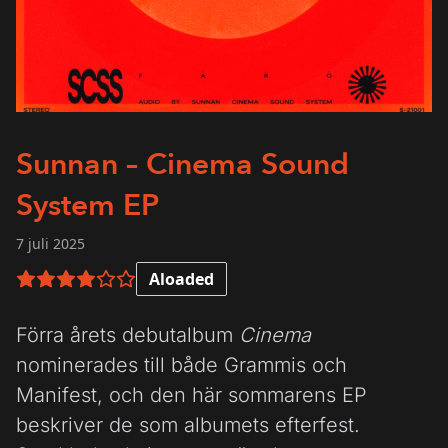
Sunnan – Cinema Sound
System EP
7 juli 2025
Aloaded
4 av 6 i betyg
Förra årets debutalbum
Cinema
nominerades till både Grammis och
Manifest, och den här sommarens EP
beskriver de som albumets efterfest.