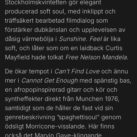
Stockholmskvintetten gör elegant
producerad soft soul, med inklippt och
träffsäkert bearbetad filmdialog som
förstärker dubkänslan och upplevelsen av
dåsig värmebölja i
Sunshine.
Feel
är lika
soft, och låter som om en laidback Curtis
Mayfield hade tolkat
Free Nelson Mandela
.
De ökar tempot i
Can’t Find Love
och ännu
mer i
Cannot Get Enough
med spänstig bas,
en afropopinspirerad gitarr och kör och
syntheffekter direkt från Munchen 1976,
samtidigt som de håller de fast vid sin
genrebeskrivning ”spaghettisoul” genom
ödsligt Morricone-visslande. Här finns
också det Marvin Gaye-klingande