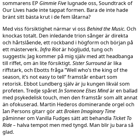
sommarens EP
Gimmie Five
lugnade oss, Soundtrack of
Our Lives hade inte tappat formen. Bara de inte hade
bränt sitt bästa krut i de fem låtarna?
Med viss försiktighet närmar vi oss
Behind the Music
. Och
knockas totalt. Den inledande trion sånger är direkta
och hårtslående, ett rockband i högform och början på
ett mästerverk.
Infra Riot
är högljudd, tung och
suggestiv. Jag kommer på mig själv med att headbanga
till riffet, om än lite försiktigt.
Sister Surround
är lika
riffstark, och Ebotts fråga ”Well who’s the king of the
season, it’s not easy to tell” framstår enbart som
retorisk. Ebbot Lundberg själv är ju kungen likväl som
profeten. Tredje spåret
In Someone Elses Mind
är en ballad
med psykedelisk touch, men den framstår som allt annat
än ofokuserad. Martin Hederos dominerande orgel och
Ian Persons gitarr gör att
Broken Imaginary Time
påminner om Vanilla Fudges sätt att behandla
Ticket To
Ride –
halva tempot men med tyngd. Man blir ju bara så
glad.