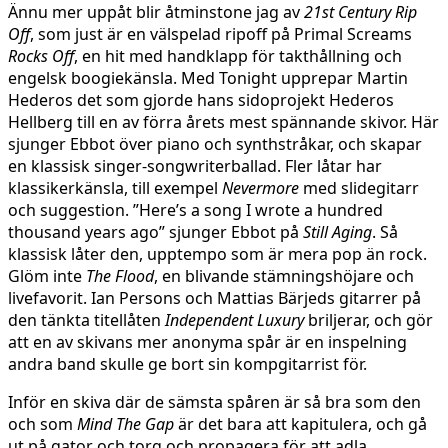
Ännu mer uppåt blir åtminstone jag av
21st Century Rip
Off
, som just är en välspelad ripoff på Primal Screams
Rocks Off
, en hit med handklapp för takthållning och
engelsk boogiekänsla. Med Tonight upprepar Martin
Hederos det som gjorde hans sidoprojekt Hederos
Hellberg till en av förra årets mest spännande skivor. Här
sjunger Ebbot över piano och synthstråkar, och skapar
en klassisk singer-songwriterballad. Fler låtar har
klassikerkänsla, till exempel
Nevermore
med slidegitarr
och suggestion. ”Here’s a song I wrote a hundred
thousand years ago” sjunger Ebbot på
Still Aging
. Så
klassisk låter den, upptempo som är mera pop än rock.
Glöm inte
The Flood
, en blivande stämningshöjare och
livefavorit. Ian Persons och Mattias Bärjeds gitarrer på
den tänkta titellåten
Independent Luxury
briljerar, och gör
att en av skivans mer anonyma spår är en inspelning
andra band skulle ge bort sin kompgitarrist för.
Inför en skiva där de sämsta spåren är så bra som den
och som
Mind The Gap
är det bara att kapitulera, och gå
ut på gator och torg och propagera för att adla