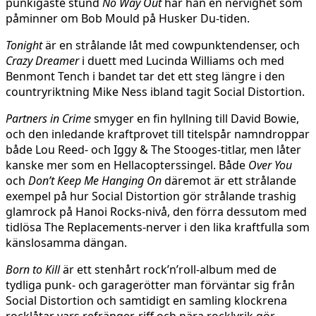
punkigaste stund
No Way Out
har han en nervighet som
påminner om Bob Mould på Husker Du-tiden.
Tonight
är en strålande låt med cowpunktendenser, och
Crazy Dreamer
i duett med Lucinda Williams och med
Benmont Tench i bandet tar det ett steg längre i den
countryriktning Mike Ness ibland tagit Social Distortion.
Partners in Crime
smyger en fin hyllning till David Bowie,
och den inledande kraftprovet till titelspår namndroppar
både Lou Reed- och Iggy & The Stooges-titlar, men låter
kanske mer som en Hellacopterssingel. Både
Over You
och
Don’t Keep Me Hanging On
däremot är ett strålande
exempel på hur Social Distortion gör strålande trashig
glamrock på Hanoi Rocks-nivå, den förra dessutom med
tidlösa The Replacements-nerver i den lika kraftfulla som
känslosamma dängan.
Born to Kill
är ett stenhårt rock’n’roll-album med de
tydliga punk- och garagerötter man förväntar sig från
Social Distortion och samtidigt en samling klockrena
rocklåtar vars refränger, riff och nära rocklyrik gör