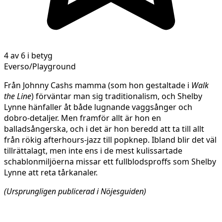
4 av 6 i betyg
Everso/Playground
Från Johnny Cashs mamma (som hon gestaltade i
Walk
the Line
) förväntar man sig traditionalism, och Shelby
Lynne hänfaller åt både lugnande vaggsånger och
dobro-detaljer. Men framför allt är hon en
balladsångerska, och i det är hon beredd att ta till allt
från rökig afterhours-jazz till popknep. Ibland blir det väl
tillrättalagt, men inte ens i de mest kulissartade
schablonmiljöerna missar ett fullblodsproffs som Shelby
Lynne att reta tårkanaler.
(Ursprungligen publicerad i Nöjesguiden)