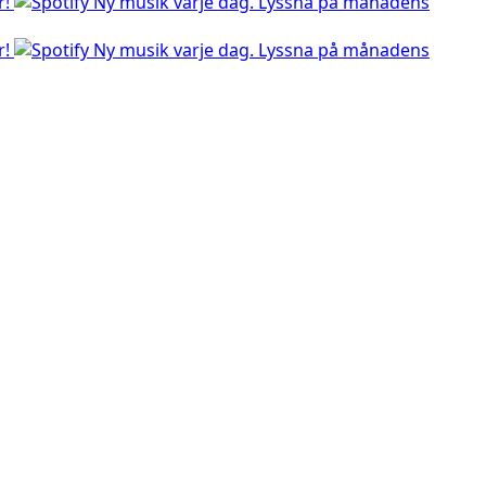
r!
Ny musik varje dag. Lyssna på månadens
r!
Ny musik varje dag. Lyssna på månadens