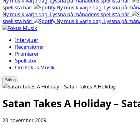
Ny musik varje dag. Lyssna på månadens spellista här!
spellista här!
Ny musik varje dag. Lyssna på måna
Ny musik varje dag. Lyssna på månadens spellista här!
spellista här!
Ny musik varje dag. Lyssna på måna
Intervjuer
Recensioner
Premiärer
Spellistor
Om Fokus Musik
Stäng
Satan Takes A Holiday – Sat
20 november 2009