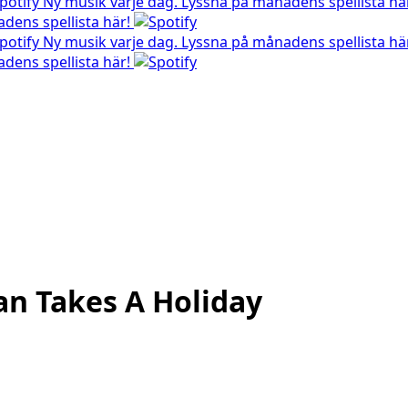
Ny musik varje dag. Lyssna på månadens spellista hä
dens spellista här!
Ny musik varje dag. Lyssna på månadens spellista hä
dens spellista här!
an Takes A Holiday