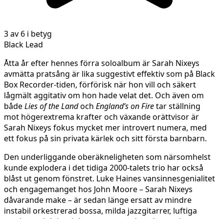
3 av 6 i betyg
Black Lead
Åtta år efter hennes förra soloalbum är Sarah Nixeys
avmätta pratsång är lika suggestivt effektiv som på Black
Box Recorder-tiden, förförisk när hon vill och säkert
lågmält aggitativ om hon hade velat det. Och även om
både
Lies of the Land
och
England’s on Fire
tar ställning
mot högerextrema krafter och växande orättvisor är
Sarah Nixeys fokus mycket mer introvert numera, med
ett fokus på sin privata kärlek och sitt första barnbarn.
Den underliggande oberäkneligheten som närsomhelst
kunde explodera i det tidiga 2000-talets trio har också
blåst ut genom fönstret. Luke Haines vansinnesgenialitet
och engagemanget hos John Moore – Sarah Nixeys
dåvarande make – är sedan länge ersatt av mindre
instabil orkestrerad bossa, milda jazzgitarrer, luftiga