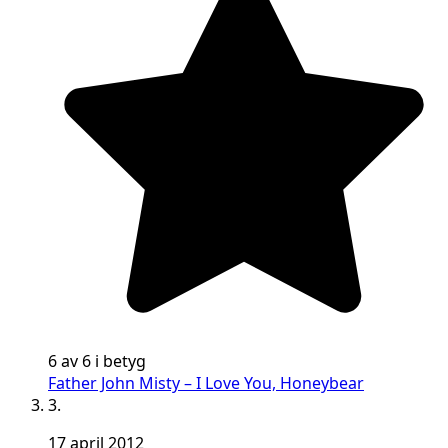
6 av 6 i betyg
Father John Misty – I Love You, Honeybear
3.
17 april 2012