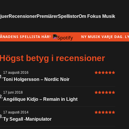
vjuer
Recensioner
Premiärer
Spellistor
Om Fokus Musik
DENS SPELLISTA HÄR!
NY MUSIK VARJE DAG. LYSSN
Högst betyg i recensioner
17 augusti 2016
6 av 6 i betyg
1.
Toni Holgersson – Nordic Noir
17 juni 2018
6 av 6 i betyg
2.
Angélique Kidjo – Remain in Light
17 augusti 2014
6 av 6 i betyg
3.
Ty Segall -Manipulator