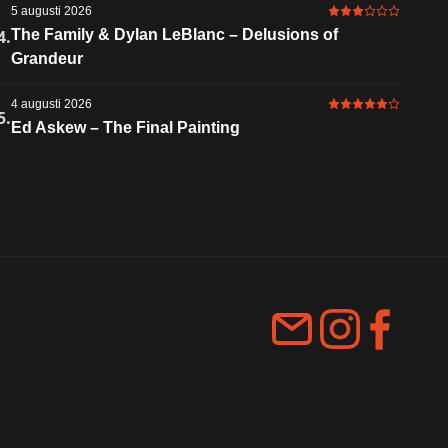
5 augusti 2026
3 av 6 i betyg
4.
The Family & Dylan LeBlanc – Delusions of
Grandeur
4 augusti 2026
5 av 6 i betyg
5.
Ed Askew – The Final Painting