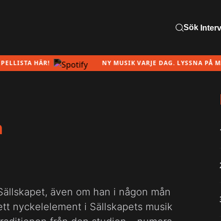
Sök
Inter
ISTA HÄR!
NY MUSIK VARJE DAG. LYSSNA PÅ MÅNA
n
Sällskapet, även om han i någon mån
 ett nyckelelement i Sällskapets musik