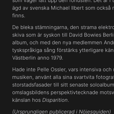
som väger lätt upp den förlusten. Det är i
ägd av svenska Michael Ilbert som också 
finns.
De bleka stämningarna, den strama elektr
skiva som är syskon till David Bowies Berl
album, och med den nya medlemmen Andr
tyskspråkiga sång förstärks ytterligare kän
Västberlin anno 1979.
Hade inte Pelle Ossler, vars intensiva och
musiken, använt alla sina svartvita fotogra
storstadsfasader till sitt senaste soloalb
omslagsbildens perspektivtecknade motsvar
känslan hos
Disparition
.
(Ursprungligen publicerad i Nöjesguiden)