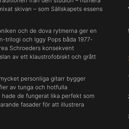
 traditionen från den studion – numera
mixat skivan – som Sällskapets essens
oniken och de dova rytmerna ger en
in-trilogi och Iggy Pops båda 1977-
ea Schroeders konsekvent
slan av ett klaustrofobiskt och grått
 mycket personliga gitarr bygger
fier av tunga och hotfulla
um hade de fungerat lika perfekt som
ande fasader för att illustrera