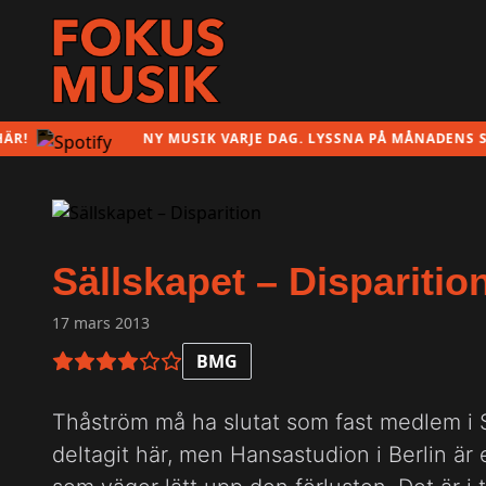
NY MUSIK VARJE DAG. LYSSNA PÅ MÅNADENS SPELL
Sällskapet – Disparitio
17 mars 2013
BMG
4 av 6 i betyg
Thåström må ha slutat som fast medlem i 
deltagit här, men Hansastudion i Berlin är