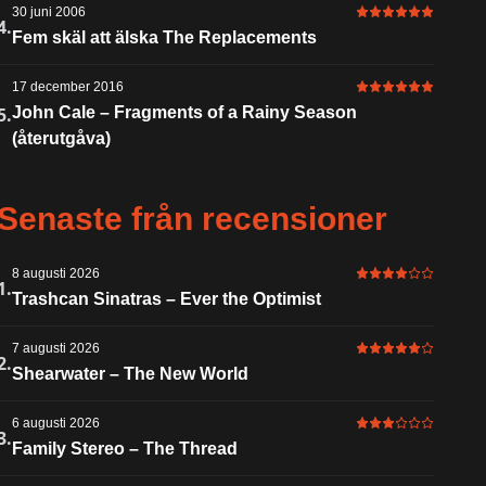
30 juni 2006
6 av 6 i betyg
4.
Fem skäl att älska The Replacements
17 december 2016
6 av 6 i betyg
5.
John Cale – Fragments of a Rainy Season
(återutgåva)
Senaste från recensioner
8 augusti 2026
4 av 6 i betyg
1.
Trashcan Sinatras – Ever the Optimist
7 augusti 2026
5 av 6 i betyg
2.
Shearwater – The New World
6 augusti 2026
3 av 6 i betyg
3.
Family Stereo – The Thread