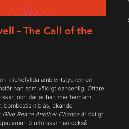
ll – The Call of the
n i klichéfyllda ambientstycken om
mstår han som väldigt oansenlig. Oftare
orskar, och där är han mer hemtam.
r, bombastiskt blås, ekande
t
Give Peace Another Chance
är riktigt
Spacemen 3 utforskar han också