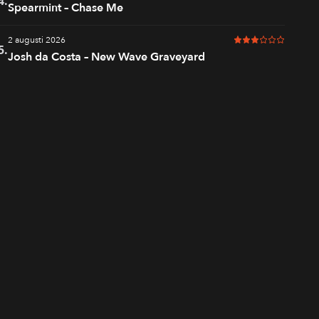
4.
Spearmint – Chase Me
2 augusti 2026
3 av 6 i betyg
5.
Josh da Costa – New Wave Graveyard