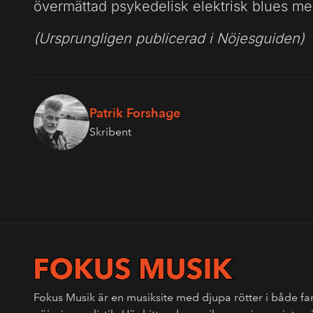
övermättad psykedelisk elektrisk blues me
(Ursprungligen publicerad i Nöjesguiden)
Patrik Forshage
Skribent
Fokus Musik är en musiksite med djupa rötter i både fa