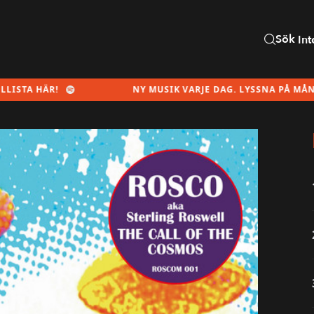
Sök
Int
ÄR!
NY MUSIK VARJE DAG. LYSSNA PÅ MÅNADENS SP