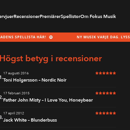
ervjuer
Recensioner
Premiärer
Spellistor
Om Fokus Musik
ELLISTA HÄR!
NY MUSIK VARJE DAG. LYSSNA PÅ M
Högst betyg i recensioner
17 augusti 2016
6 av 6 i betyg
1.
Toni Holgersson – Nordic Noir
17 februari 2015
6 av 6 i betyg
2.
Father John Misty – I Love You, Honeybear
17 april 2012
6 av 6 i betyg
3.
Jack White – Blunderbuss