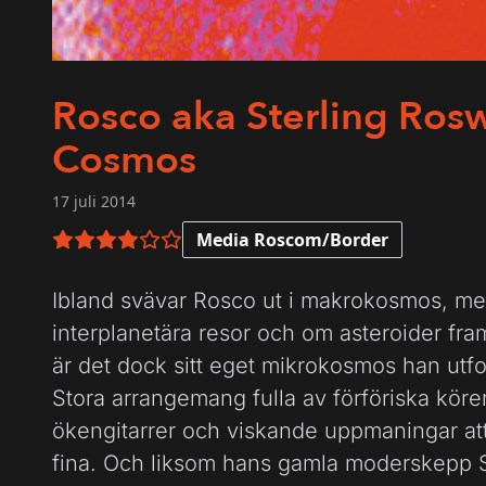
Rosco aka Sterling Roswe
Cosmos
17 juli 2014
Media Roscom/Border
4 av 6 i betyg
Ibland svävar Rosco ut i makrokosmos, me
interplanetära resor och om asteroider fra
är det dock sitt eget mikrokosmos han utf
Stora arrangemang fulla av förföriska köre
ökengitarrer och viskande uppmaningar at
fina. Och liksom hans gamla moderskepp 