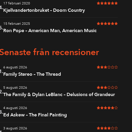
17 februari 2020
6 av 6 i betyg
4.
Kjellvandertonbruket – Doom Country
15 februari 2025
6 av 6 i betyg
5.
Ron Pope – American Man, American Music
Senaste från recensioner
6 augusti 2026
3 av 6 i betyg
1.
Family Stereo – The Thread
5 augusti 2026
3 av 6 i betyg
2.
The Family & Dylan LeBlanc – Delusions of Grandeur
4 augusti 2026
5 av 6 i betyg
3.
Ed Askew – The Final Painting
3 augusti 2026
4 av 6 i betyg