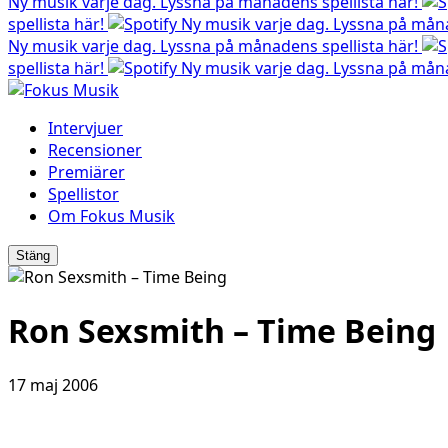
Ny musik varje dag. Lyssna på månadens spellista här!
spellista här!
Ny musik varje dag. Lyssna på måna
Ny musik varje dag. Lyssna på månadens spellista här!
spellista här!
Ny musik varje dag. Lyssna på måna
Intervjuer
Recensioner
Premiärer
Spellistor
Om Fokus Musik
Stäng
Ron Sexsmith – Time Being
17 maj 2006