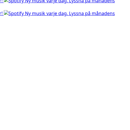
r!
Ny musik varje dag. Lyssna på månadens
r!
Ny musik varje dag. Lyssna på månadens