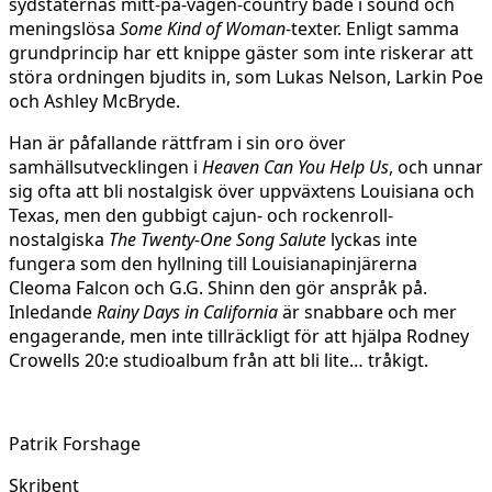
sydstaternas mitt-på-vägen-country både i sound och
meningslösa
Some Kind of Woman
-texter. Enligt samma
grundprincip har ett knippe gäster som inte riskerar att
störa ordningen bjudits in, som Lukas Nelson, Larkin Poe
och Ashley McBryde.
Han är påfallande rättfram i sin oro över
samhällsutvecklingen i
Heaven Can You Help Us
, och unnar
sig ofta att bli nostalgisk över uppväxtens Louisiana och
Texas, men den gubbigt cajun- och rockenroll-
nostalgiska
The Twenty-One Song Salute
lyckas inte
fungera som den hyllning till Louisianapinjärerna
Cleoma Falcon och G.G. Shinn den gör anspråk på.
Inledande
Rainy Days in California
är snabbare och mer
engagerande, men inte tillräckligt för att hjälpa Rodney
Crowells 20:e studioalbum från att bli lite… tråkigt.
Patrik Forshage
Skribent