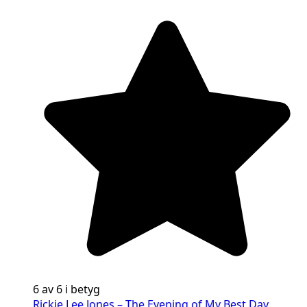
6 av 6 i betyg
Rickie Lee Jones – The Evening of My Best Day