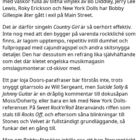
med väskor fulla av slitna vinylex av Bo Diddley, Jerry Lee
Lewis, Roky Erickson och New York Dolls har Bobby
Gillespie åter gått i exil på Main Street.
Det är därför singeln
Country Girl
är så oerhört effektiv.
Inte nog med att den bygger på varenda rockkliché som
finns, är lagom upptempo, repetitiv intill dumhet och
fullproppad med cajundragspel och andra skitsnygga
detaljer. Den har dessutom en refräng lika självhäftande
som det där kletet engelska musikmagasin
omslagsmonterar cd-skivor med.
Ett par loja Doors-parafraser bär förstås inte, trots
snyggt gitarrsolo av Will Sergeant, men
Suicide Sally &
Johnny Guitar
är en dråplig kommentar till dokusåpan
Moss/Doherty, eller bara en lek med New York Dolls-
referenser. På
Sweet Rock’n’Roll
återanvänds riffen som
stals till
Rocks Off
, och eftersom såna blinkningar till
Stones och Velvet är fullständigt grundläggande, så
funkar det en gång till.
Men om Bobby försöker inbilla oss att han återupptäckt