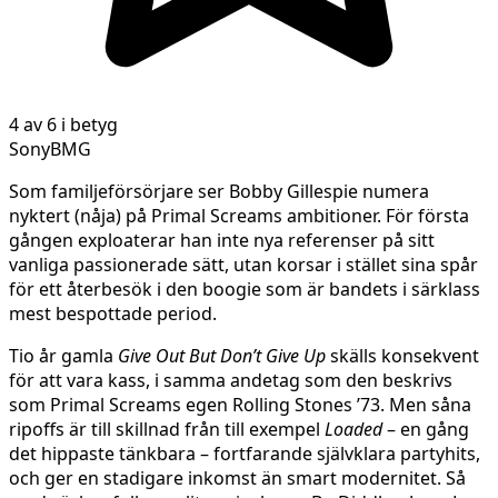
4 av 6 i betyg
SonyBMG
Som familjeförsörjare ser Bobby Gillespie numera
nyktert (nåja) på Primal Screams ambitioner. För första
gången exploaterar han inte nya referenser på sitt
vanliga passionerade sätt, utan korsar i stället sina spår
för ett återbesök i den boogie som är bandets i särklass
mest bespottade period.
Tio år gamla
Give Out But Don’t Give Up
skälls konsekvent
för att vara kass, i samma andetag som den beskrivs
som Primal Screams egen Rolling Stones ’73. Men såna
ripoffs är till skillnad från till exempel
Loaded
– en gång
det hippaste tänkbara – fortfarande självklara partyhits,
och ger en stadigare inkomst än smart modernitet. Så