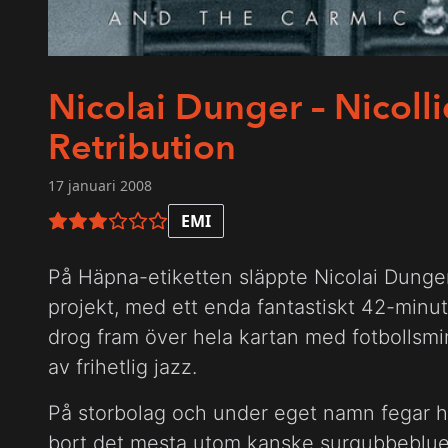
Nicolai Dunger – Nicoll
Retribution
17 januari 2008
EMI
3 av 6 i betyg
På Häpna-etiketten släppte Nicolai Dunger
projekt, med ett enda fantastiskt 42-min
drog fram över hela kartan med fotbollsm
av frihetlig jazz.
På storbolag och under eget namn fegar ha
bort det mesta utom kanske surgubbebluese