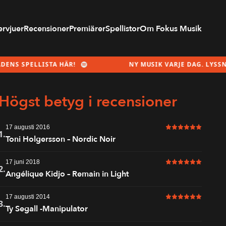
ervjuer
Recensioner
Premiärer
Spellistor
Om Fokus Musik
LLISTA HÄR!
NY MUSIK VARJE DAG. LYSSNA PÅ MÅN
Högst betyg i recensioner
17 augusti 2016
6 av 6 i betyg
1.
Toni Holgersson – Nordic Noir
17 juni 2018
6 av 6 i betyg
2.
Angélique Kidjo – Remain in Light
17 augusti 2014
6 av 6 i betyg
3.
Ty Segall -Manipulator