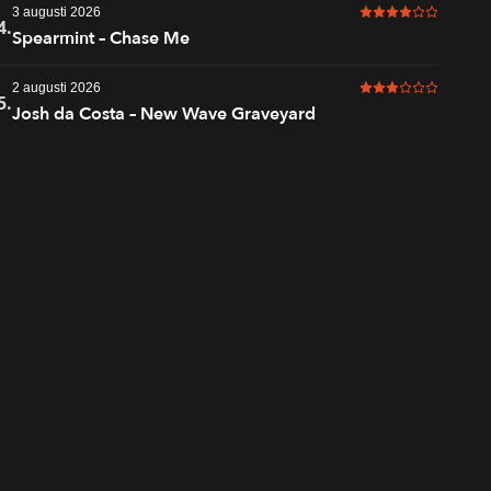
3 augusti 2026
4 av 6 i betyg
4.
Spearmint – Chase Me
2 augusti 2026
3 av 6 i betyg
5.
Josh da Costa – New Wave Graveyard