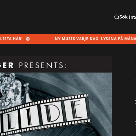
Sök
Int
!
NY MUSIK VARJE DAG. LYSSNA PÅ MÅNADENS SPE