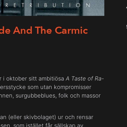
ide And The Carmic
 i oktober sitt ambitiösa
A Taste of Ra
-
utersstycke som utan kompromisser
innen, surgubbeblues, folk och massor
n (eller skivbolaget) ur och rensar
n, som istället får sällskap av