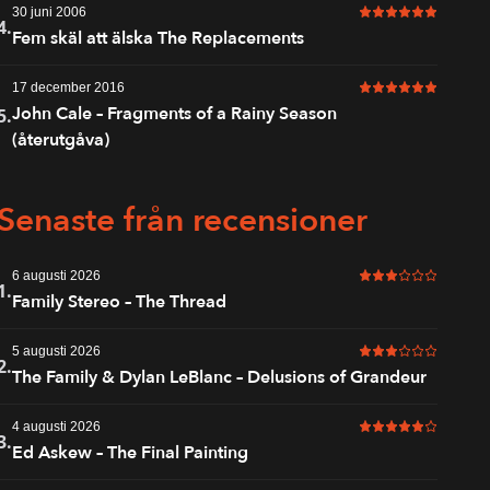
30 juni 2006
6 av 6 i betyg
4.
Fem skäl att älska The Replacements
17 december 2016
6 av 6 i betyg
John Cale – Fragments of a Rainy Season
5.
(återutgåva)
Senaste från recensioner
6 augusti 2026
3 av 6 i betyg
1.
Family Stereo – The Thread
5 augusti 2026
3 av 6 i betyg
2.
The Family & Dylan LeBlanc – Delusions of Grandeur
4 augusti 2026
5 av 6 i betyg
3.
Ed Askew – The Final Painting