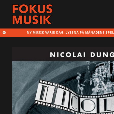
NY MUSIK VARJE DAG. LYSSNA PÅ MÅNADENS SPELLISTA HÄR