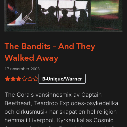
The Bandits – And They
Walked Away
17 november 2003
B-Unique/Warner
3 av 6 i betyg
The Corals vansinnesmix av Captain
Beefheart, Teardrop Explodes-psykedelika
och cirkusmusik har skapat en hel religion
hemma i Liverpool. Kyrkan kallas Cosmic