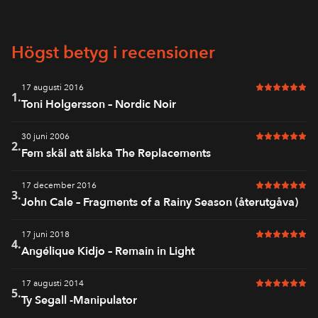
Högst betyg i recensioner
17 augusti 2016
6 av 6 i bet
1.
Toni Holgersson – Nordic Noir
30 juni 2006
6 av 6 i bet
2.
Fem skäl att älska The Replacements
17 december 2016
6 av 6 i bet
3.
John Cale – Fragments of a Rainy Season (återutgåva)
17 juni 2018
6 av 6 i bet
4.
Angélique Kidjo – Remain in Light
17 augusti 2014
6 av 6 i bet
5.
Ty Segall -Manipulator