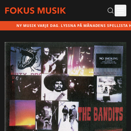
Ope
NY MUSIK VARJE DAG. LYSSNA PÅ MÅNADENS SPELLISTA HÄR!