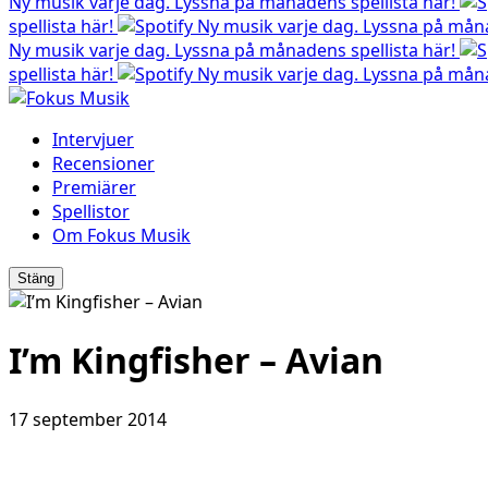
Ny musik varje dag. Lyssna på månadens spellista här!
spellista här!
Ny musik varje dag. Lyssna på måna
Ny musik varje dag. Lyssna på månadens spellista här!
spellista här!
Ny musik varje dag. Lyssna på måna
Intervjuer
Recensioner
Premiärer
Spellistor
Om Fokus Musik
Stäng
I’m Kingfisher – Avian
17 september 2014