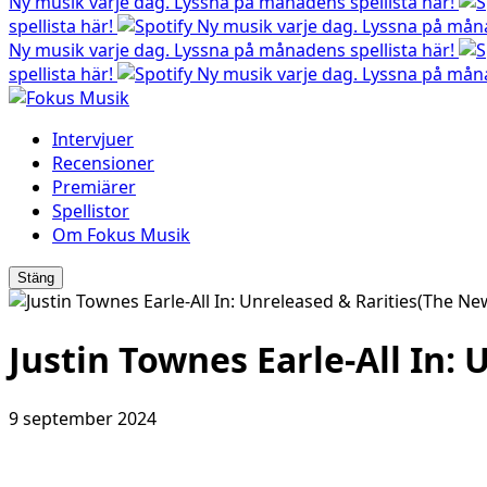
Ny musik varje dag. Lyssna på månadens spellista här!
spellista här!
Ny musik varje dag. Lyssna på måna
Ny musik varje dag. Lyssna på månadens spellista här!
spellista här!
Ny musik varje dag. Lyssna på måna
Intervjuer
Recensioner
Premiärer
Spellistor
Om Fokus Musik
Stäng
Justin Townes Earle-All In:
9 september 2024