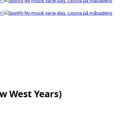
r!
Ny musik varje dag. Lyssna på månadens
r!
Ny musik varje dag. Lyssna på månadens
ew West Years)