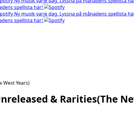
Ny musik varje dag. Lyssna på månadens spellista hä
dens spellista här!
Ny musik varje dag. Lyssna på månadens spellista hä
dens spellista här!
 Unreleased & Rarities(The N