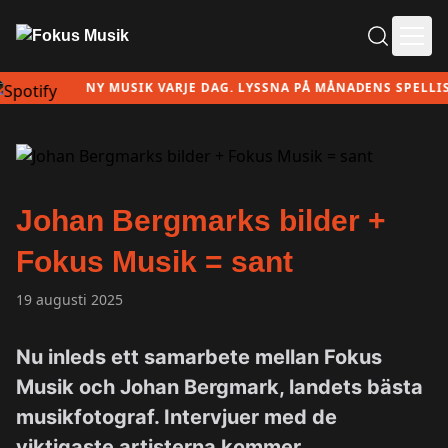
Ope
NY MUSIK VARJE DAG. LYSSNA PÅ MÅNADENS SPELLISTA
Johan Bergmarks bilder +
Fokus Musik = sant
19 augusti 2025
Nu inleds ett samarbete mellan Fokus
Musik och Johan Bergmark, landets bästa
musikfotograf. Intervjuer med de
viktigaste artisterna kommer