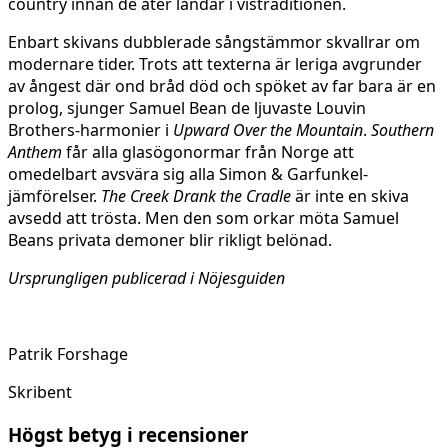
country innan de åter landar i vistraditionen.
Enbart skivans dubblerade sångstämmor skvallrar om
modernare tider. Trots att texterna är leriga avgrunder
av ångest där ond bråd död och spöket av far bara är en
prolog, sjunger Samuel Bean de ljuvaste Louvin
Brothers-harmonier i
Upward Over the Mountain
.
Southern
Anthem
får alla glasögonormar från Norge att
omedelbart avsvära sig alla Simon & Garfunkel-
jämförelser.
The Creek Drank the Cradle
är inte en skiva
avsedd att trösta. Men den som orkar möta Samuel
Beans privata demoner blir rikligt belönad.
Ursprungligen publicerad i Nöjesguiden
Patrik Forshage
Skribent
Högst betyg i recensioner