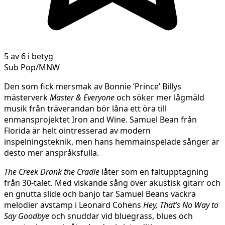
5 av 6 i betyg
Sub Pop/MNW
Den som fick mersmak av Bonnie ’Prince’ Billys
mästerverk
Master & Everyone
och söker mer lågmäld
musik från träverandan bör låna ett öra till
enmansprojektet Iron and Wine. Samuel Bean från
Florida är helt ointresserad av modern
inspelningsteknik, men hans hemmainspelade sånger är
desto mer anspråksfulla.
The Creek Drank the Cradle
låter som en fältupptagning
från 30-talet. Med viskande sång över akustisk gitarr och
en gnutta slide och banjo tar Samuel Beans vackra
melodier avstamp i Leonard Cohens
Hey, That’s No Way to
Say Goodbye
och snuddar vid bluegrass, blues och