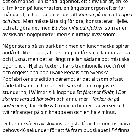
det en månad i en lånad lägenhet, ett timvikariat, en kö
till mikron på lunchrasten, en ångestmorgon efter för
många öl, och ändå gäller det att
Kämpa på
och att
Lappa
och laga
. Man måste lära sig förlora, konstaterar Hjelle,
och att göra det med
Ett visst mått ödmjukhet
, som är en
av skivans höjdpunkter med sin luftiga livsvisdom.
Någonstans på en parkbänk med en lunchmacka spirar
ändå ett litet hopp, att det nog ändå skulle kunna vända
och ljusna, men det är långt mellan sådana optimistiska
ögonblick i Hjelles texter. I hans traditionella rock’n’roll
och orgelstinna pop i Kalle Pedals och Svenska
Popfabrikens tradition däremot är det alltsom oftast
både lättsamt och muntert. Särskilt i de röjigaste
stunderna, i Wilmer X-klingande
Ett försenat förlåt
, i
Det
ska inte vara så här svårt
och ännu mer i
Tänker du på
döden igen
, där Helle & Ormarna hinner två verser och
två refränger på sin knappa en och en halv minut.
Det är också en av skivans längsta låtar, för om det bara
behövs 46 sekunder för att få fram budskapet i
P4
finns