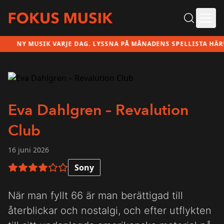
Ope
NY MUSIK VARJE DAG. LYSSNA PÅ MÅNADENS SPELLISTA HÄR!
Eva Dahlgren – Revalution
Club
16 juni 2026
Sony
4 av 6 i betyg
När man fyllt 66 är man berättigad till
återblickar och nostalgi, och efter utflykten