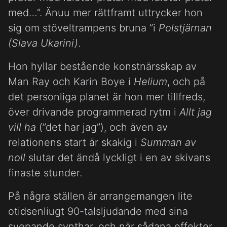
med…”. Änuu mer rättframt uttrycker hon
sig om stöveltrampens bruna ”i
Polstjärnan
(Slava Ukarini)
.
Hon hyllar bestående konstnärsskap av
Man Ray och Karin Boye i
Helium
, och på
det personliga planet är hon mer tillfreds,
över drivande programmerad rytm i
Allt jag
vill ha
(”det har jag”), och även av
relationens start är skakig i
Summan av
noll
slutar det ändå lyckligt i en av skivans
finaste stunder.
På några ställen är arrangemangen lite
otidsenliugt 90-talsljudande med sina
svepande synthar, och när sådana effekter