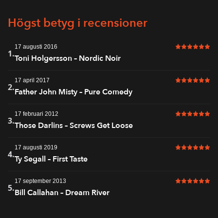
Högst betyg i recensioner
17 augusti 2016
6 av 6 i bet
1.
Toni Holgersson – Nordic Noir
17 april 2017
6 av 6 i bet
2.
Father John Misty – Pure Comedy
17 februari 2012
6 av 6 i bet
3.
Those Darlins – Screws Get Loose
17 augusti 2019
6 av 6 i bet
4.
Ty Segall – First Taste
17 september 2013
6 av 6 i bet
5.
Bill Callahan – Dream River