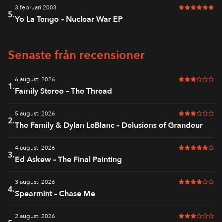
3 februari 2003
6 av 6 i bet
5.
Yo La Tengo – Nuclear War EP
Senaste från recensioner
6 augusti 2026
3 av 6 i bet
1.
Family Stereo – The Thread
5 augusti 2026
3 av 6 i bet
2.
The Family & Dylan LeBlanc – Delusions of Grandeur
4 augusti 2026
5 av 6 i bet
3.
Ed Askew – The Final Painting
3 augusti 2026
4 av 6 i bet
4.
Spearmint – Chase Me
2 augusti 2026
3 av 6 i bet