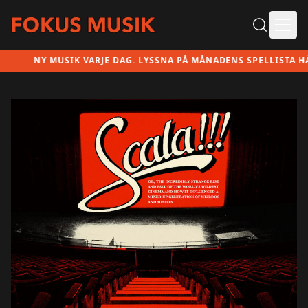
Ope
NY MUSIK VARJE DAG. LYSSNA PÅ MÅNADENS SPELLISTA HÄR!