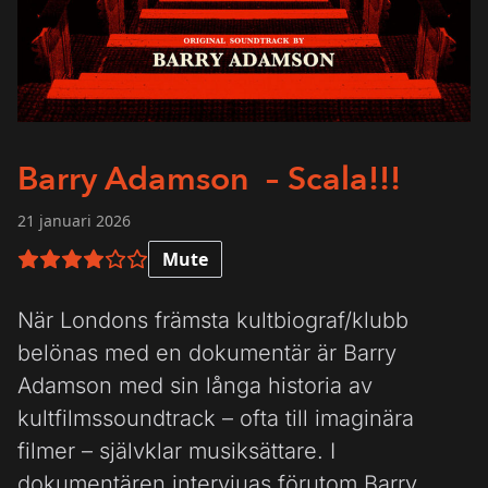
Barry Adamson – Scala!!!
21 januari 2026
Mute
4 av 6 i betyg
När Londons främsta kultbiograf/klubb
belönas med en dokumentär är Barry
Adamson med sin långa historia av
kultfilmssoundtrack – ofta till imaginära
filmer – självklar musiksättare. I
dokumentären intervjuas förutom Barry