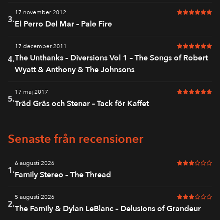
17 november 2012
6 av 6 i bet
3.
El Perro Del Mar – Pale Fire
17 december 2011
6 av 6 i bet
The Unthanks – Diversions Vol 1 – The Songs of Robert
4.
Wyatt & Anthony & The Johnsons
17 maj 2017
6 av 6 i bet
5.
Träd Gräs och Stenar – Tack för Kaffet
Senaste från recensioner
6 augusti 2026
3 av 6 i bet
1.
Family Stereo – The Thread
5 augusti 2026
3 av 6 i bet
2.
The Family & Dylan LeBlanc – Delusions of Grandeur