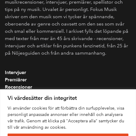
musikrecensioner, intervjuer, premiärer, spellistor och
tips på ny musik. Urvalet är personligt. Fokus Musik
skriver om den musik som vi tycker är spännande,
oberoende av genre och oavsett om den ses som svår
och smal eller kommersiell. I arkivet fylls det löpande på
med texter från mer än 45 års skrivande - recensioner,
intervjuer och artiklar från punkens fanzinetid, från 25 år
på Nöjesguiden och från andra sammanhang.
Intervjuer
Premiärer
Recensioner
Spellistor
Vi värdesätter din integritet
Om folkmusik.se
Vi använder cookies för att förbättra din surfupplevelse, visa
Integritetspolicy
personligt anpassade annonser eller innehåll och analysera
vår trafik. Genom att klicka på "Acceptera alla" samtycker du
till vår användning av cookies.