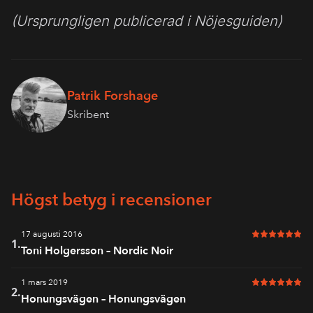
(Ursprungligen publicerad i Nöjesguiden)
Patrik Forshage
Skribent
Högst betyg i recensioner
17 augusti 2016
6 av 6 i bet
1.
Toni Holgersson – Nordic Noir
1 mars 2019
6 av 6 i bet
2.
Honungsvägen – Honungsvägen