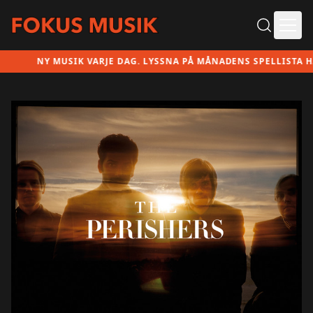
Ope
NY MUSIK VARJE DAG. LYSSNA PÅ MÅNADENS SPELLISTA HÄR!