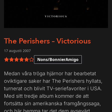
The Perishers – Victorious
17 augusti 2007
Nons/BonnierAmigo
5 av 6 i betyg
Medan våra tröga hjärnor har bearbetat
oviktigare saker har The Perishers hyllats,
turnerat och blivit TV-seriefavoriter i USA.
Med sitt tredje album kommer de att
fortsätta sin amerikanska framgångssaga,
och här hemma tar det dem avsevärt