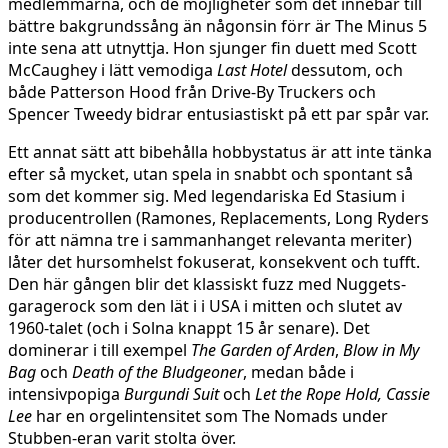
medlemmarna, och de möjligheter som det innebär till
bättre bakgrundssång än någonsin förr är The Minus 5
inte sena att utnyttja. Hon sjunger fin duett med Scott
McCaughey i lätt vemodiga
Last Hotel
dessutom, och
både Patterson Hood från Drive-By Truckers och
Spencer Tweedy bidrar entusiastiskt på ett par spår var.
Ett annat sätt att bibehålla hobbystatus är att inte tänka
efter så mycket, utan spela in snabbt och spontant så
som det kommer sig. Med legendariska Ed Stasium i
producentrollen (Ramones, Replacements, Long Ryders
för att nämna tre i sammanhanget relevanta meriter)
låter det hursomhelst fokuserat, konsekvent och tufft.
Den här gången blir det klassiskt fuzz med Nuggets-
garagerock som den lät i i USA i mitten och slutet av
1960-talet (och i Solna knappt 15 år senare). Det
dominerar i till exempel
The Garden of Arden
,
Blow in My
Bag
och
Death of the Bludgeoner
, medan både i
intensivpopiga
Burgundi Sui
t
och
Let the Rope Hold, Cassie
Lee
har en orgelintensitet som The Nomads under
Stubben-eran varit stolta över.