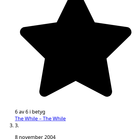
6 av 6 i betyg
The While – The While
3.
8 november 2004