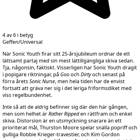
4 av 6 i betyg
Geffen/Universal
När Sonic Youth firar sitt 25-årsjubileum ordnar de ett
lättsamt partaj med sin mest lättillgängliga skiva sedan.
Tja, någonsin, faktiskt. Visserligen har Sonic Youth dragit
i popigare riktningar, på
Goo
och
Dirty
och senast på
förra årets
Sonic Nurse
, men hela tiden har de envist
fortsatt att gräva ner sig i det leriga friformsdiket med
viss regelbundenhet.
Inte så att de aldrig befinner sig där den här gången,
men som helhet är
Rather Ripped
en rättfram och enkel
skiva. Distorsion är en utsmyckning snarare än ett
prioriterat mål, Thurston Moore spelar snälla popriff och
gulliga Robbie Krieger-travestier, och Kim Gordon