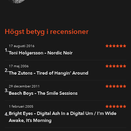
Högst betyg i recensioner
17 augusti 2016
6 av 6 i bet
1.
Toni Holgersson – Nordic Noir
17 maj 2006
6 av 6 i bet
2.
The Zutons – Tired of Hangin’ Around
29 december 2011
6 av 6 i bet
3.
Beach Boys – The Smile Sessions
1 februari 2005
6 av 6 i bet
Bright Eyes – Digital Ash In a Digital Urn / I’m Wide
4.
Awake, It’s Morning