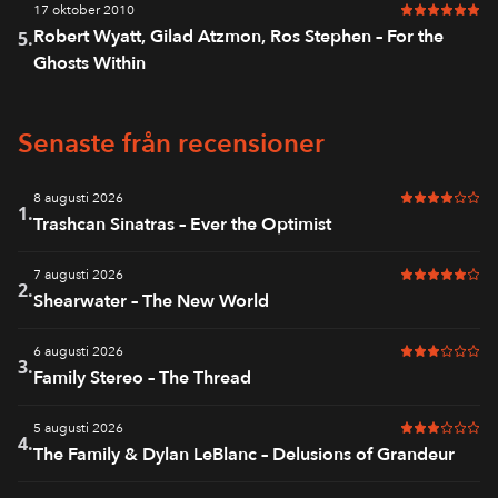
17 oktober 2010
6 av 6 i bet
Robert Wyatt, Gilad Atzmon, Ros Stephen – For the
5.
Ghosts Within
Senaste från recensioner
8 augusti 2026
4 av 6 i bet
1.
Trashcan Sinatras – Ever the Optimist
7 augusti 2026
5 av 6 i bet
2.
Shearwater – The New World
6 augusti 2026
3 av 6 i bet
3.
Family Stereo – The Thread
5 augusti 2026
3 av 6 i bet
4.
The Family & Dylan LeBlanc – Delusions of Grandeur