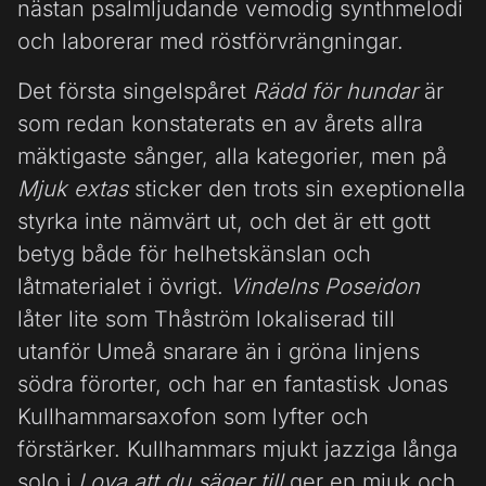
nästan psalmljudande vemodig synthmelodi
och laborerar med röstförvrängningar.
Det första singelspåret
Rädd för hundar
är
som redan konstaterats en av årets allra
mäktigaste sånger, alla kategorier, men på
Mjuk extas
sticker den trots sin exeptionella
styrka inte nämvärt ut, och det är ett gott
betyg både för helhetskänslan och
låtmaterialet i övrigt.
Vindelns Poseidon
låter lite som Thåström lokaliserad till
utanför Umeå snarare än i gröna linjens
södra förorter, och har en fantastisk Jonas
Kullhammarsaxofon som lyfter och
förstärker. Kullhammars mjukt jazziga långa
solo i
Lova att du säger till
ger en mjuk och