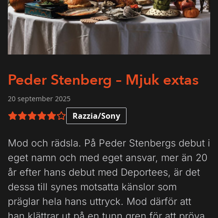
Peder Stenberg – Mjuk extas
20 september 2025
Razzia/Sony
5 av 6 i betyg
Mod och rädsla. På Peder Stenbergs debut i
eget namn och med eget ansvar, mer än 20
år efter hans debut med Deportees, är det
dessa till synes motsatta känslor som
präglar hela hans uttryck. Mod därför att
han klättrar ut på en tunn gren för att pröva