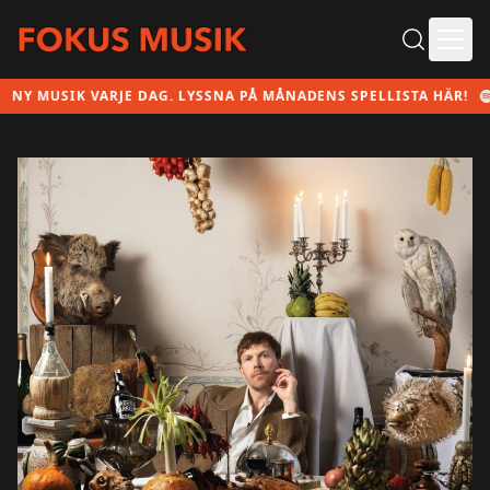
Ope
SIK VARJE DAG. LYSSNA PÅ MÅNADENS SPELLISTA HÄR!