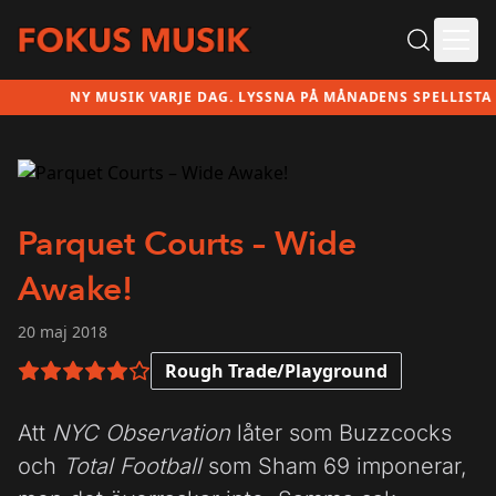
Ope
NY MUSIK VARJE DAG. LYSSNA PÅ MÅNADENS SPELLISTA HÄ
Parquet Courts – Wide
Awake!
20 maj 2018
Rough Trade/Playground
5 av 6 i betyg
Att
NYC Observation
låter som Buzzcocks
och
Total Football
som Sham 69 imponerar,