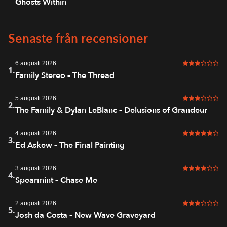
Ghosts Within
Senaste från recensioner
6 augusti 2026
3 av 6 i bet
1.
Family Stereo – The Thread
5 augusti 2026
3 av 6 i bet
2.
The Family & Dylan LeBlanc – Delusions of Grandeur
4 augusti 2026
5 av 6 i bet
3.
Ed Askew – The Final Painting
3 augusti 2026
4 av 6 i bet
4.
Spearmint – Chase Me
2 augusti 2026
3 av 6 i bet
5.
Josh da Costa – New Wave Graveyard