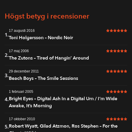
Högst betyg i recensioner
17 augusti 2016
6 av 6 i bet
1.
Toni Holgersson – Nordic Noir
17 maj 2006
6 av 6 i bet
2.
The Zutons – Tired of Hangin’ Around
29 december 2011
6 av 6 i bet
3.
Beach Boys – The Smile Sessions
1 februari 2005
6 av 6 i bet
Bright Eyes – Digital Ash In a Digital Urn / I’m Wide
4.
Awake, It’s Morning
17 oktober 2010
6 av 6 i bet
Robert Wyatt, Gilad Atzmon, Ros Stephen – For the
5.