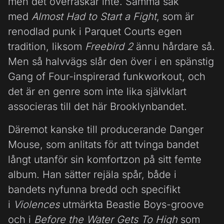
men det överraskar inte. Samma sak
med
Almost Had to Start a Fight
, som är
renodlad punk i Parquet Courts egen
tradition, liksom
Freebird 2
ännu hårdare så.
Men så halvvägs slår den över i en spänstig
Gang of Four-inspirerad funkworkout, och
det är en genre som inte lika självklart
associeras till det här Brooklynbandet.
Däremot kanske till producerande Danger
Mouse, som anlitats för att tvinga bandet
långt utanför sin komfortzon på sitt femte
album. Han sätter rejäla spår, både i
bandets nyfunna bredd och specifikt
i
Violences
utmärkta Beastie Boys-groove
och i
Before the Water Gets To High
som