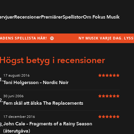
ervjuer
Recensioner
Premiärer
Spellistor
Om Fokus Musik
LLISTA HÄR!
NY MUSIK VARJE DAG. LYSSNA PÅ MÅ
Högst betyg i recensioner
17 augusti 2016
6 av 6 i betyg
1.
Toni Holgersson – Nordic Noir
30 juni 2006
6 av 6 i betyg
2.
Fem skäl att älska The Replacements
17 december 2016
6 av 6 i betyg
John Cale – Fragments of a Rainy Season
3.
(återutgåva)