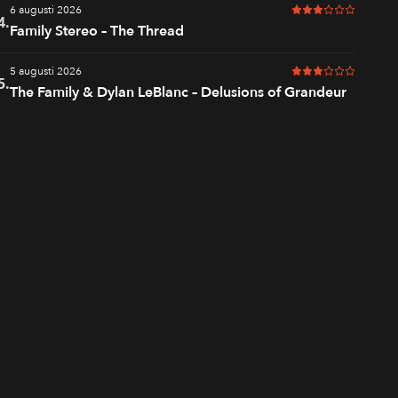
6 augusti 2026
3 av 6 i betyg
4.
Family Stereo – The Thread
5 augusti 2026
3 av 6 i betyg
5.
The Family & Dylan LeBlanc – Delusions of Grandeur