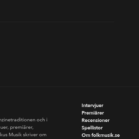
Intervjuer
Premiärer
nzinetraditionen och i
Recensioner
juer, premiärer,
Spellistor
Fokus Musik skriver om
Om folkmusik.se