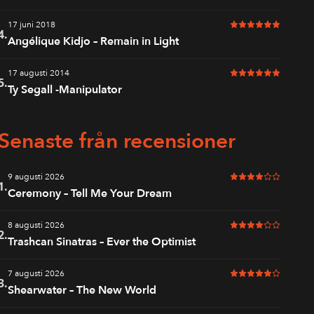
17 juni 2018
6 av 6 i betyg
4.
Angélique Kidjo – Remain in Light
17 augusti 2014
6 av 6 i betyg
5.
Ty Segall -Manipulator
Senaste från recensioner
9 augusti 2026
4 av 6 i betyg
1.
Ceremony – Tell Me Your Dream
8 augusti 2026
4 av 6 i betyg
2.
Trashcan Sinatras – Ever the Optimist
7 augusti 2026
5 av 6 i betyg
3.
Shearwater – The New World