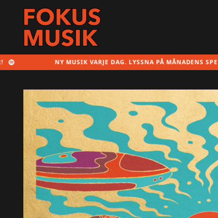
NY MUSIK VARJE DAG. LYSSNA PÅ MÅNADENS SPELLISTA HÄ