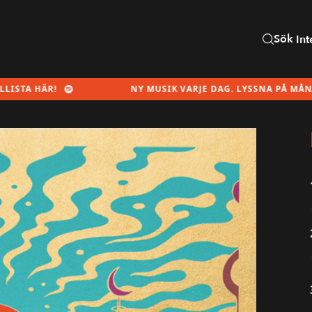
Sök
Int
R!
NY MUSIK VARJE DAG. LYSSNA PÅ MÅNADENS SPE