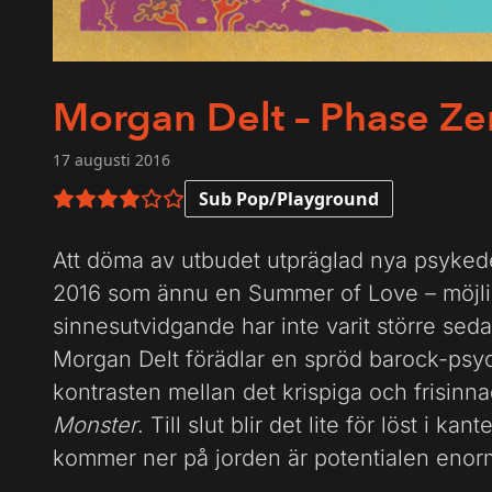
Morgan Delt – Phase Ze
17 augusti 2016
Sub Pop/Playground
4 av 6 i betyg
Att döma av utbudet utpräglad nya psykedel
2016 som ännu en Summer of Love – möjligh
sinnesutvidgande har inte varit större seda
Morgan Delt förädlar en spröd barock-psych
kontrasten mellan det krispiga och frisinn
Monster
. Till slut blir det lite för löst i 
kommer ner på jorden är potentialen enor