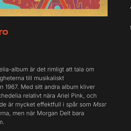
ro
ia-album är det rimligt att tala om
eterna till musikaliskt
n 1967. Med sitt andra album kliver
edelia relativt nära Ariel Pink, och
ade är mycket effektfull i spår som
Mssr
kanterna, men när Morgan Delt bara
m.