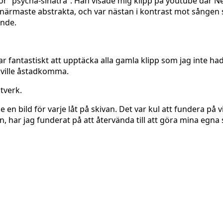
ör ”psycha-sinatra”. Han visade mig klipp på youtube där N
 det närmaste abstrakta, och var nästan i kontrast mot sång
ande.
ar fantastiskt att upptäcka alla gamla klipp som jag inte ha
g ville åstadkomma.
tverk.
n bild för varje låt på skivan. Det var kul att fundera på v
 har jag funderat på att återvända till att göra mina egna 