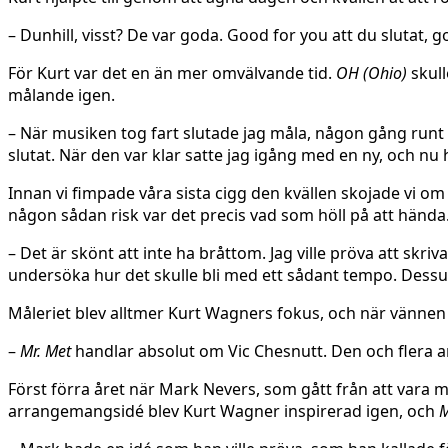
– Dunhill, visst? De var goda. Good for you att du slutat, g
För Kurt var det en än mer omvälvande tid.
OH (Ohio)
skull
målande igen.
– När musiken tog fart slutade jag måla, någon gång runt 
slutat. När den var klar satte jag igång med en ny, och nu 
Innan vi fimpade våra sista cigg den kvällen skojade vi om
någon sådan risk var det precis vad som höll på att hända
– Det är skönt att inte ha bråttom. Jag ville pröva att skr
undersöka hur det skulle bli med ett sådant tempo. Dessu
Måleriet blev alltmer Kurt Wagners fokus, och när vännen o
–
Mr. Met
handlar absolut om Vic Chesnutt. Den och flera 
Först förra året när Mark Nevers, som gått från att vara 
arrangemangsidé blev Kurt Wagner inspirerad igen, och
M