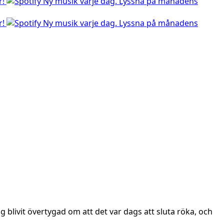
r!
Ny musik varje dag. Lyssna på månadens
r!
Ny musik varje dag. Lyssna på månadens
g blivit övertygad om att det var dags att sluta röka, och