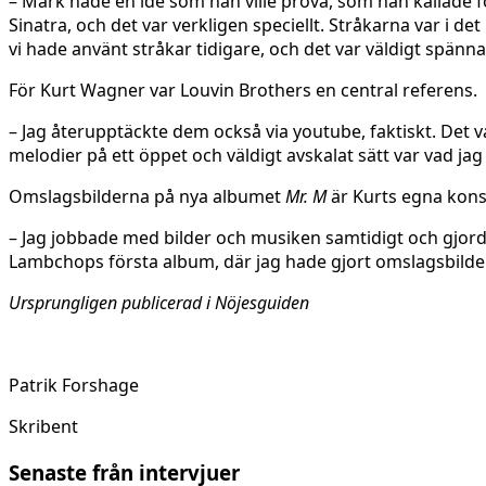
– Mark hade en idé som han ville pröva, som han kallade f
Sinatra, och det var verkligen speciellt. Stråkarna var i
vi hade använt stråkar tidigare, och det var väldigt spänn
För Kurt Wagner var Louvin Brothers en central referens.
– Jag återupptäckte dem också via youtube, faktiskt. Det v
melodier på ett öppet och väldigt avskalat sätt var vad ja
Omslagsbilderna på nya albumet
Mr. M
är Kurts egna kons
– Jag jobbade med bilder och musiken samtidigt och gjorde e
Lambchops första album, där jag hade gjort omslagsbilden,
Ursprungligen publicerad i Nöjesguiden
Patrik Forshage
Skribent
Senaste från intervjuer