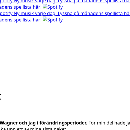
Ny musik varje dag. Lyssna på månadens spellista hä
dens spellista här!
Ny musik varje dag. Lyssna på månadens spellista hä
dens spellista här!
k
 Wagner och jag i förändringsperioder.
För min del hade ja
öka upp ett av mina sista paket.