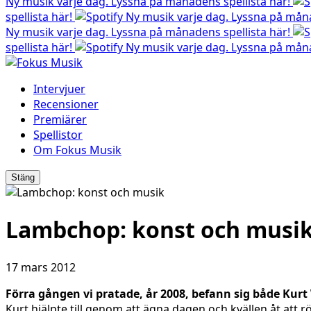
Ny musik varje dag. Lyssna på månadens spellista här!
spellista här!
Ny musik varje dag. Lyssna på måna
Ny musik varje dag. Lyssna på månadens spellista här!
spellista här!
Ny musik varje dag. Lyssna på måna
Intervjuer
Recensioner
Premiärer
Spellistor
Om Fokus Musik
Stäng
Lambchop: konst och musi
17 mars 2012
Förra gången vi pratade, år 2008, befann sig både Kurt
Kurt hjälpte till genom att ägna dagen och kvällen åt att r