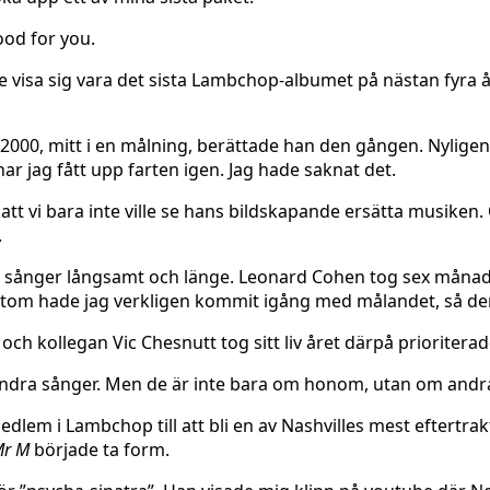
ood for you.
e visa sig vara det sista Lambchop-albumet på nästan fyra år
2000, mitt i en målning, berättade han den gången. Nyligen 
har jag fått upp farten igen. Jag hade saknat det.
 att vi bara inte ville se hans bildskapande ersätta musike
.
iva sånger långsamt och länge. Leonard Cohen tog sex månader p
tom hade jag verkligen kommit igång med målandet, så den 
ch kollegan Vic Chesnutt tog sitt liv året därpå prioritera
andra sånger. Men de är inte bara om honom, utan om andra
medlem i Lambchop till att bli en av Nashvilles mest efter
r M
började ta form.