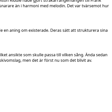
elson Riddle hade gjort stråkarrangemangen till Frank
en snarare än i harmoni med melodin. Det var tvärsemot hur
de en aning om existerade. Deras sätt att strukturera sina
ilket ansikte som skulle passa till vilken sång. Ända sedan
skivomslag, men det är först nu som det blivit av.