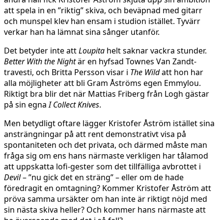
att spela in en ”riktig” skiva, och beväpnad med gitarr
och munspel klev han ensam i studion istället. Tyvärr
verkar han ha lämnat sina sånger utanför.
Det betyder inte att
Loupita
helt saknar vackra stunder.
Better With the Night
är en hyfsad Townes Van Zandt-
travesti, och Britta Persson visar i
The Wild
att hon har
alla möjligheter att bli Gram Åströms egen Emmylou.
Riktigt bra blir det när Mattias Friberg från Logh gästar
på sin egna
I Collect Knives
.
Men betydligt oftare lägger Kristofer Åström istället sina
ansträngningar på att rent demonstrativt visa på
spontaniteten och det privata, och därmed måste man
fråga sig om ens hans närmaste verkligen har tålamod
att uppskatta lofi-gester som det tillfälliga avbrottet i
Devil
– ”nu gick det en sträng” – eller om de hade
föredragit en omtagning? Kommer Kristofer Åström att
pröva samma ursäkter om han inte är riktigt nöjd med
sin nästa skiva heller? Och kommer hans närmaste att