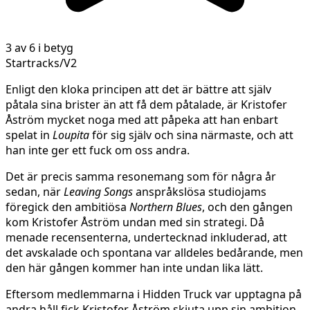
3 av 6 i betyg
Startracks/V2
Enligt den kloka principen att det är bättre att själv
påtala sina brister än att få dem påtalade, är Kristofer
Åström mycket noga med att påpeka att han enbart
spelat in
Loupita
för sig själv och sina närmaste, och att
han inte ger ett fuck om oss andra.
Det är precis samma resonemang som för några år
sedan, när
Leaving Songs
anspråkslösa studiojams
föregick den ambitiösa
Northern Blues
, och den gången
kom Kristofer Åström undan med sin strategi. Då
menade recensenterna, undertecknad inkluderad, att
det avskalade och spontana var alldeles bedårande, men
den här gången kommer han inte undan lika lätt.
Eftersom medlemmarna i Hidden Truck var upptagna på
andra håll fick Kristofer Åström skjuta upp sin ambition