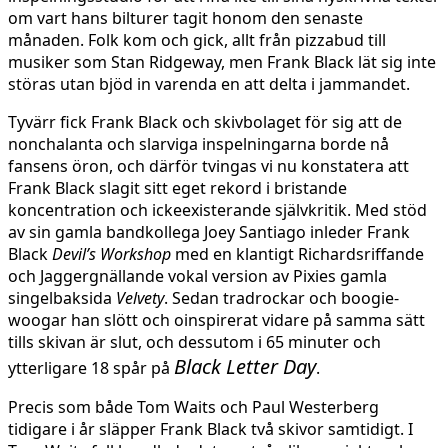
om vart hans bilturer tagit honom den senaste
månaden. Folk kom och gick, allt från pizzabud till
musiker som Stan Ridgeway, men Frank Black lät sig inte
störas utan bjöd in varenda en att delta i jammandet.
Tyvärr fick Frank Black och skivbolaget för sig att de
nonchalanta och slarviga inspelningarna borde nå
fansens öron, och därför tvingas vi nu konstatera att
Frank Black slagit sitt eget rekord i bristande
koncentration och ickeexisterande självkritik. Med stöd
av sin gamla bandkollega Joey Santiago inleder Frank
Black
Devil’s Workshop
med en klantigt Richardsriffande
och Jaggergnällande vokal version av Pixies gamla
singelbaksida
Velvety
. Sedan tradrockar och boogie-
woogar han slött och oinspirerat vidare på samma sätt
tills skivan är slut, och dessutom i 65 minuter och
Black Letter Day
ytterligare 18 spår på
.
Precis som både Tom Waits och Paul Westerberg
tidigare i år släpper Frank Black två skivor samtidigt. I