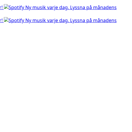
r!
Ny musik varje dag. Lyssna på månadens
r!
Ny musik varje dag. Lyssna på månadens