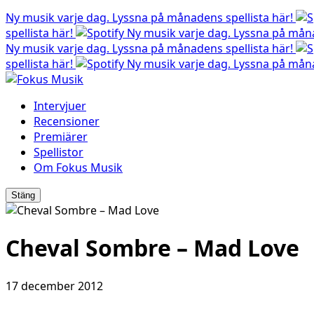
Ny musik varje dag. Lyssna på månadens spellista här!
spellista här!
Ny musik varje dag. Lyssna på måna
Ny musik varje dag. Lyssna på månadens spellista här!
spellista här!
Ny musik varje dag. Lyssna på måna
Intervjuer
Recensioner
Premiärer
Spellistor
Om Fokus Musik
Stäng
Cheval Sombre – Mad Love
17 december 2012