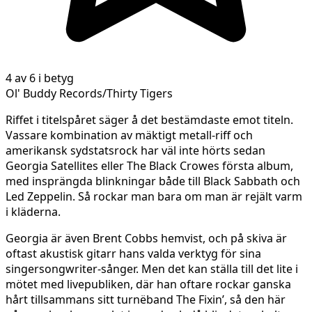
4 av 6 i betyg
Ol' Buddy Records/Thirty Tigers
Riffet i titelspåret säger å det bestämdaste emot titeln.
Vassare kombination av mäktigt metall-riff och
amerikansk sydstatsrock har väl inte hörts sedan
Georgia Satellites eller The Black Crowes första album,
med insprängda blinkningar både till Black Sabbath och
Led Zeppelin. Så rockar man bara om man är rejält varm
i kläderna.
Georgia är även Brent Cobbs hemvist, och på skiva är
oftast akustisk gitarr hans valda verktyg för sina
singersongwriter-sånger. Men det kan ställa till det lite i
mötet med livepubliken, där han oftare rockar ganska
hårt tillsammans sitt turnëband The Fixin’, så den här