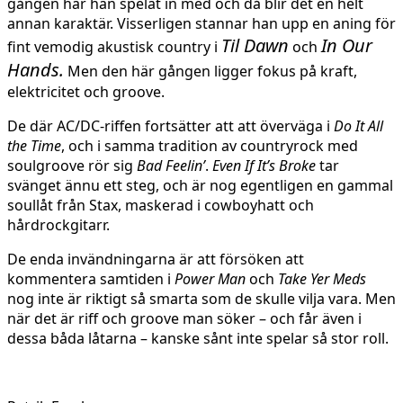
gången har han spelat in med och då blir det en helt
annan karaktär. Visserligen stannar han upp en aning för
Til Dawn
In Our
fint vemodig akustisk country i
och
Hands.
Men den här gången ligger fokus på kraft,
elektricitet och groove.
De där AC/DC-riffen fortsätter att att överväga i
Do It All
the Time
, och i samma tradition av countryrock med
soulgroove rör sig
Bad Feelin’
.
Even If It’s Broke
tar
svänget ännu ett steg, och är nog egentligen en gammal
soullåt från Stax, maskerad i cowboyhatt och
hårdrockgitarr.
De enda invändningarna är att försöken att
kommentera samtiden i
Power Man
och
Take Yer Meds
nog inte är riktigt så smarta som de skulle vilja vara. Men
när det är riff och groove man söker – och får även i
dessa båda låtarna – kanske sånt inte spelar så stor roll.