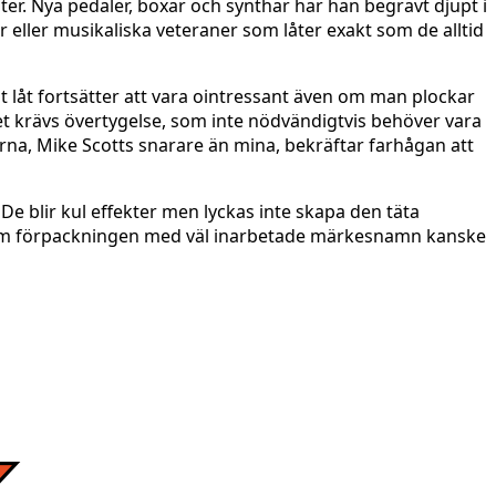
ter. Nya pedaler, boxar och synthar har han begravt djupt i
 eller musikaliska veteraner som låter exakt som de alltid
nt låt fortsätter att vara ointressant även om man plockar
et krävs övertygelse, som inte nödvändigtvis behöver vara
rna, Mike Scotts snarare än mina, bekräftar farhågan att
e blir kul effekter men lyckas inte skapa den täta
a om förpackningen med väl inarbetade märkesnamn kanske