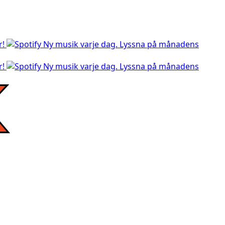
r!
Ny musik varje dag. Lyssna på månadens
r!
Ny musik varje dag. Lyssna på månadens