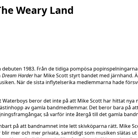
 The Weary Land
n debuten 1983. Från de tidiga pompösa popinspelningarn
å
Dream Harder
har Mike Scott styrt bandet med järnhand. 
musiken. När de sista inflytelserika medlemmarna hade förs
 Waterboys beror det inte på att Mike Scott har hittat nya 
tinhopp av gamla bandmedlemmar. Det beror bara på att na
ljningsframgångar, så varför inte återgå till det gamla band
bart på att bandnamnet inte lett skivköparna rätt. Mike Sc
er blir mer och mer privata, samtidigt som musiken slätas ut 