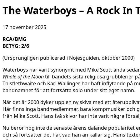
The Waterboys – A Rock In
17 november 2025
RCA/BMG
BETYG: 2/6
(Ursprungligen publicerad i Nöjesguiden, oktober 2000)
Waterboys har varit synonymt med Mike Scott ända seda
Whole of the Moon
till bandets sista religiösa grubblerier p
Thistlethwaite och Karl Wallinger har haft inflytande på 
bandnamnet för att fortsätta solo under sitt eget namn.
När det år 2000 dyker upp en ny skiva med ett återupplivat
Här finns inga bandmedlemmar, bara kompmusiker och gäs
från Mike Scott. Hans två skivor har inte varit några försä
Nu beror nog inte de senaste årens dalande popularitet en
och så fortsätter det här, vad han än kallar sig. Hans text