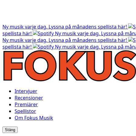
Ny musik varje dag. Lyssna på månadens spellista här!
spellista här!
Ny musik varje dag. Lyssna på måna
Ny musik varje dag. Lyssna på månadens spellista här!
spellista här!
Ny musik varje dag. Lyssna på måna
Intervjuer
Recensioner
Premiärer
Spellistor
Om Fokus Musik
Stäng