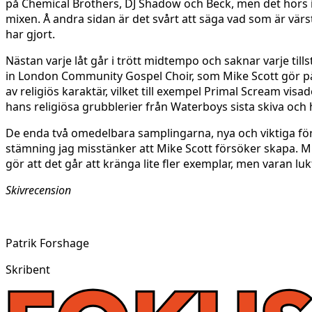
på Chemical Brothers, DJ Shadow och Beck, men det hörs int
mixen. Å andra sidan är det svårt att säga vad som är vär
har gjort.
Nästan varje låt går i trött midtempo och saknar varje till
in London Community Gospel Choir, som Mike Scott gör på t
av religiös karaktär, vilket till exempel Primal Scream visa
hans religiösa grubblerier från Waterboys sista skiva och 
De enda två omedelbara samplingarna, nya och viktiga för
stämning jag misstänker att Mike Scott försöker skapa. 
gör att det går att kränga lite fler exemplar, men varan lukt
Skivrecension
Patrik Forshage
Skribent