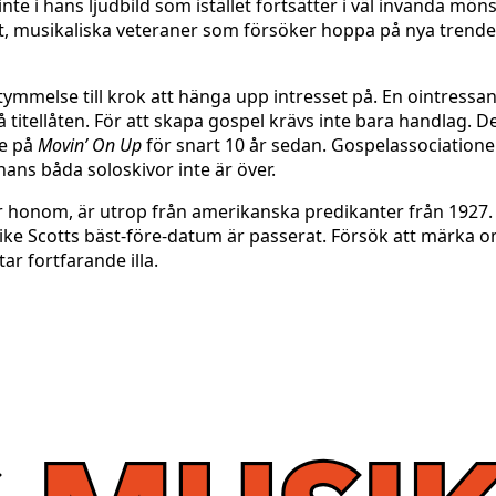
e i hans ljudbild som istället fortsätter i väl invanda möns
st, musikaliska veteraner som försöker hoppa på nya trender
stymmelse till krok att hänga upp intresset på. En ointressa
itellåten. För att skapa gospel krävs inte bara handlag. D
de på
Movin’ On Up
för snart 10 år sedan. Gospelassociatione
hans båda soloskivor inte är över.
 honom, är utrop från amerikanska predikanter från 1927. D
Mike Scotts bäst-före-datum är passerat. Försök att märk
ar fortfarande illa.