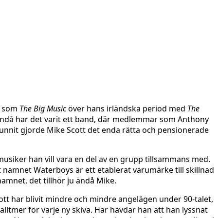
a som
The Big Music
över hans irländska period med
The
Ändå har det varit ett band, där medlemmar som Anthony
vunnit gjorde Mike Scott det enda rätta och pensionerade
musiker han vill vara en del av en grupp tillsammans med.
mnet Waterboys är ett etablerat varumärke till skillnad
namnet, det tillhör ju ändå Mike.
ott har blivit mindre och mindre angelägen under 90-talet,
alltmer för varje ny skiva. Här hävdar han att han lyssnat