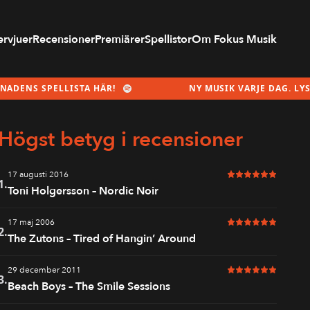
ervjuer
Recensioner
Premiärer
Spellistor
Om Fokus Musik
NS SPELLISTA HÄR!
NY MUSIK VARJE DAG. LYSSNA 
Högst betyg i recensioner
17 augusti 2016
6 av 6 i betyg
1.
Toni Holgersson – Nordic Noir
17 maj 2006
6 av 6 i betyg
2.
The Zutons – Tired of Hangin’ Around
29 december 2011
6 av 6 i betyg
3.
Beach Boys – The Smile Sessions