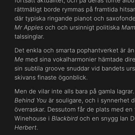
fortsatt aktualitet, och på deras tolfte al
rättmätigt borde rymmas på framtida hitsa
där typiska ringande pianot och saxofonde
Mr Apples
och och ursinnigt politiska
Mam
talssinglar.
Det enkla och smarta pophantverket är än
Me
med sina vokalharmonier hämtade direk
sin subtila groove snuddar vid bandets ur
skivans finaste ögonblick.
Men de vilar inte alls bara på gamla lagrar
Behind You
är souligare, och i synnerhet
överraskar. Dessutom får de plats med en 
Winehouse i
Blackbird
och en snygg Ian D
Herbert
.