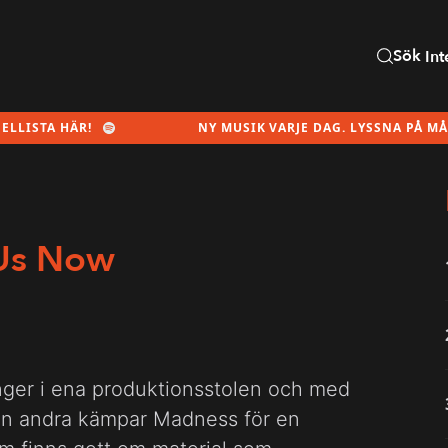
Sök
Int
TA HÄR!
NY MUSIK VARJE DAG. LYSSNA PÅ MÅNADE
 Us Now
nger i ena produktionsstolen och med
en andra kämpar Madness för en