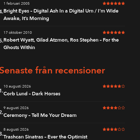
1 februari 2005
6 av 6 i betyg
Bright Eyes – Digital Ash In a Digital Urn / I’m Wide
4.
Awake, It’s Morning
17 oktober 2010
6 av 6 i betyg
Robert Wyatt, Gilad Atzmon, Ros Stephen – For the
5.
Ghosts Within
Senaste från recensioner
10 augusti 2026
5 av 6 i betyg
1.
Corb Lund – Dark Horses
9 augusti 2026
4 av 6 i betyg
2.
Ceremony – Tell Me Your Dream
8 augusti 2026
4 av 6 i betyg
3.
Trashcan Sinatras – Ever the Optimist