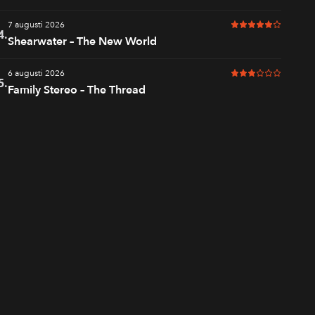
7 augusti 2026
5 av 6 i betyg
4.
Shearwater – The New World
6 augusti 2026
3 av 6 i betyg
5.
Family Stereo – The Thread