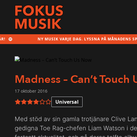
NY MUSIK VARJE DAG. LYSSNA PÅ MÅNADENS SPELLIS
Madness – Can’t Touch
17 oktober 2016
Universal
4 av 6 i betyg
Med stöd av sin gamla trotjänare Clive La
gedigna Toe Rag-chefen Liam Watson i d