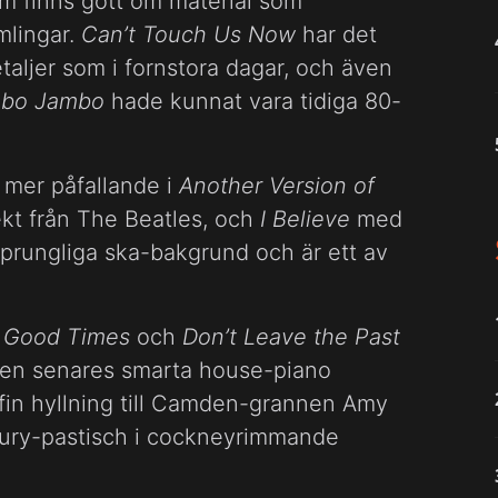
bum finns gott om material som
mlingar.
Can’t Touch Us Now
har det
taljer som i fornstora dagar, och även
bo Jambo
hade kunnat vara tidiga 80-
 mer påfallande i
Another Version of
t från The Beatles, och
I Believe
med
sprungliga ska-bakgrund och är ett av
.
Good Times
och
Don’t Leave the Past
 den senares smarta house-piano
fin hyllning till Camden-grannen Amy
ury-pastisch i cockneyrimmande