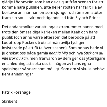
glädje i ögonvrån som han gav sig ut från scenen för att
komma nära publiken. Inte heller rösten har farit illa av
bortavaron, när han ömsom sjunger och ömsom stöter
fram sin soul i rakt nedstigande led från Sly och Prince.
Det enda smolket var att inga extranummer hanns med,
trots den ömsesidiga kärleken mellan Kaah och hans
publik (och ännu värre eftersom det berodde på att
Looptroop Rockers trots allmän ovilja tydligen
insisterade på att få ta över scenen). Som bonus hade vi
ju önskat oss både gamla
Kaahla Mig
och nya
Stick om du
inte tror du kan
, men frånvaron av dem ger oss ytterligare
en anledning att söka oss till någon av hans egna
spelningar så snart som möjligt. Som om vi skulle behövt
flera anledningar.
Patrik Forshage
Skribent