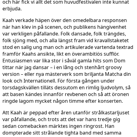
och här fick vi allt det som huvudfestivalen inte kunnat
erbjuda.
Kaah verkade häpen över den omedelbara responsen
när han klev in på scenen, och publikens hängivenhet
var verkligen påfallande. Folk dansade, folk trängdes,
folk sjöng med, och alla längst fram vid kravallstaketet
stod en salig ung man och artikulerade vartenda textrad
framför Kaahs ansikte, likt en överambitiös sufflör.
Entusiasmen var lika stor i såväl gamla hits som Dom
tittar när jag dansar – i en lång och stenhårt groovy
version – eller nya mästerverk som briljanta Matcha din
look och Internationell. För första gången under
torsdagskvällen tilläts dessutom en rimlig ljudvolym, så
att basen kändes innanför revbenen och så att öronen
ringde lagom mycket någon timme efter konserten.
Att Kaah är peppad efter åren utanför strålkastarljuset
var påfallande, och trots att det var hans tredje gig
sedan comebacken märktes ingen ringrost. Han
dompterade sitt strålande tighta band med samma