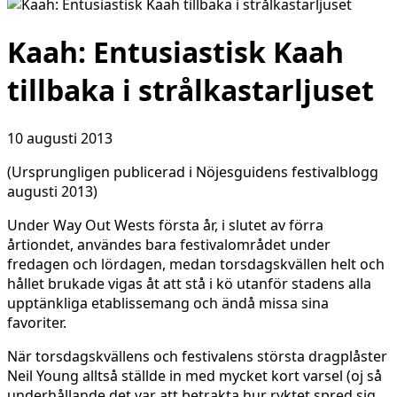
Kaah: Entusiastisk Kaah
tillbaka i strålkastarljuset
10 augusti 2013
(Ursprungligen publicerad i Nöjesguidens festivalblogg
augusti 2013)
Under Way Out Wests första år, i slutet av förra
årtiondet, användes bara festivalområdet under
fredagen och lördagen, medan torsdagskvällen helt och
hållet brukade vigas åt att stå i kö utanför stadens alla
upptänkliga etablissemang och ändå missa sina
favoriter.
När torsdagskvällens och festivalens största dragplåster
Neil Young alltså ställde in med mycket kort varsel (oj så
underhållande det var att betrakta hur ryktet spred sig