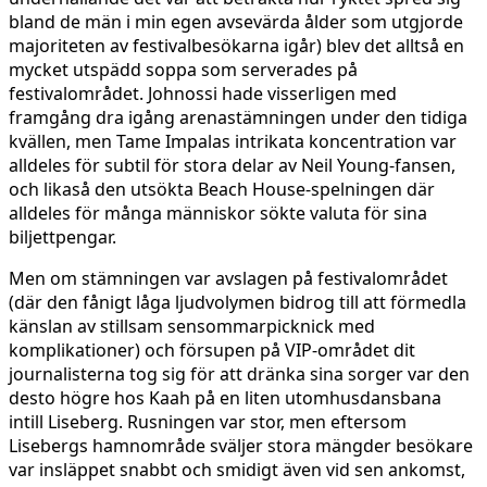
bland de män i min egen avsevärda ålder som utgjorde
majoriteten av festivalbesökarna igår) blev det alltså en
mycket utspädd soppa som serverades på
festivalområdet. Johnossi hade visserligen med
framgång dra igång arenastämningen under den tidiga
kvällen, men Tame Impalas intrikata koncentration var
alldeles för subtil för stora delar av Neil Young-fansen,
och likaså den utsökta Beach House-spelningen där
alldeles för många människor sökte valuta för sina
biljettpengar.
Men om stämningen var avslagen på festivalområdet
(där den fånigt låga ljudvolymen bidrog till att förmedla
känslan av stillsam sensommarpicknick med
komplikationer) och försupen på VIP-området dit
journalisterna tog sig för att dränka sina sorger var den
desto högre hos Kaah på en liten utomhusdansbana
intill Liseberg. Rusningen var stor, men eftersom
Lisebergs hamnområde sväljer stora mängder besökare
var insläppet snabbt och smidigt även vid sen ankomst,